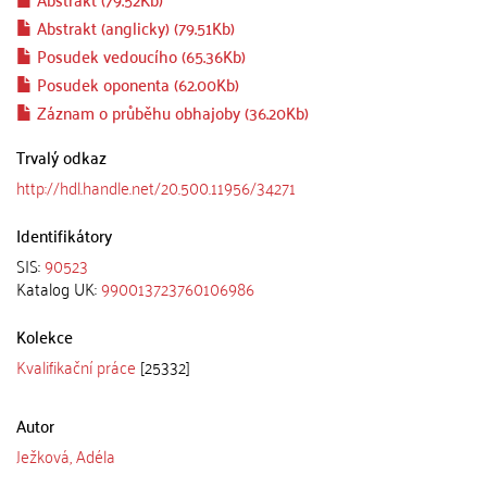
Abstrakt (anglicky) (79.51Kb)
Posudek vedoucího (65.36Kb)
Posudek oponenta (62.00Kb)
Záznam o průběhu obhajoby (36.20Kb)
Trvalý odkaz
http://hdl.handle.net/20.500.11956/34271
Identifikátory
SIS:
90523
Katalog UK:
990013723760106986
Kolekce
Kvalifikační práce
[25332]
Autor
Ježková, Adéla