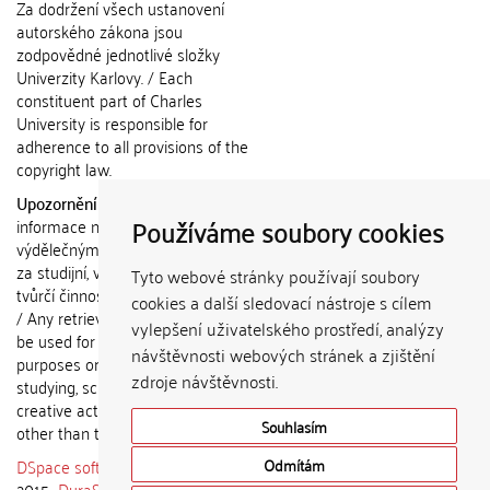
Za dodržení všech ustanovení
autorského zákona jsou
zodpovědné jednotlivé složky
Univerzity Karlovy. / Each
constituent part of Charles
University is responsible for
adherence to all provisions of the
copyright law.
Upozornění / Notice:
Získané
Používáme soubory cookies
informace nemohou být použity k
výdělečným účelům nebo vydávány
za studijní, vědeckou nebo jinou
Tyto webové stránky používají soubory
tvůrčí činnost jiné osoby než autora.
cookies a další sledovací nástroje s cílem
/ Any retrieved information shall not
vylepšení uživatelského prostředí, analýzy
be used for any commercial
návštěvnosti webových stránek a zjištění
purposes or claimed as results of
zdroje návštěvnosti.
studying, scientific or any other
creative activities of any person
Souhlasím
other than the author.
DSpace software
copyright © 2002-
Odmítám
2015
DuraSpace