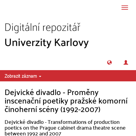
Přeskočit na obsah
Přepn
navig
Zobrazit záznam
Dejvické divadlo - Proměny
inscenační poetiky pražské komorní
činoherní scény (1992-2007)
Dejvické divadlo - Transformations of production
poetics on the Prague cabinet drama theatre scene
between 1992 and 2007