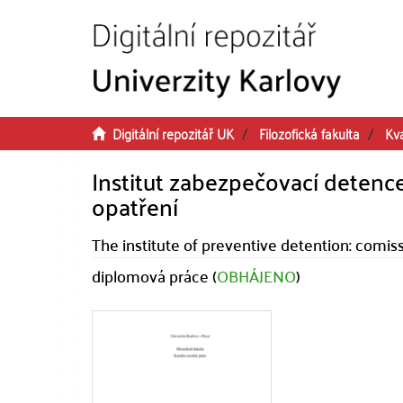
Přeskočit na obsah
Digitální repozitář UK
Filozofická fakulta
Kva
Institut zabezpečovací detenc
opatření
The institute of preventive detention: comis
diplomová práce (
OBHÁJENO
)