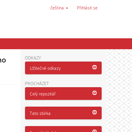
čeština
Přihlásit se
ho
ODKAZY
Užitečné odkazy
PROCHÁZET
Celý repozitář
Tato sbírka