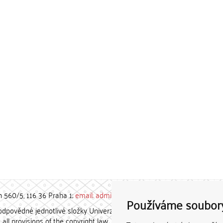
h 560/5, 116 36 Praha 1;
email: admin-repozitar [at] cuni.cz
Používáme soubor
povědné jednotlivé složky Univerzity Karlovy. / Each constituent
all provisions of the copyright law.