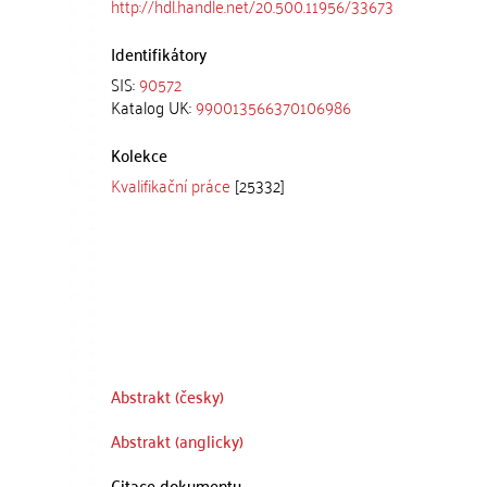
http://hdl.handle.net/20.500.11956/33673
Identifikátory
SIS:
90572
Katalog UK:
990013566370106986
Kolekce
Kvalifikační práce
[25332]
Abstrakt (česky)
Abstrakt (anglicky)
Citace dokumentu