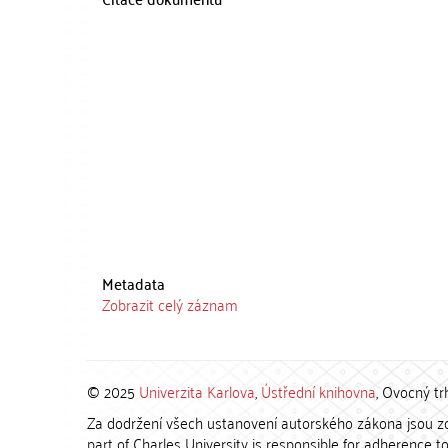
Metadata
Zobrazit celý záznam
© 2025
Univerzita Karlova
,
Ústřední knihovna
, Ovocný tr
Za dodržení všech ustanovení autorského zákona jsou zod
part of Charles University is responsible for adherence to 