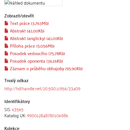
Zobrazit/
otevřít
Text práce (3.763Mb)
Abstrakt (41.00Kb)
Abstrakt (anglicky) (41.01Kb)
Příloha práce (5.056Mb)
Posudek vedoucího (75.78Kb)
Posudek oponenta (36.16Kb)
Záznam o průběhu obhajoby (95.90Kb)
Trvalý odkaz
http://hdl.handle.net/20.500.11956/33409
Identifikátory
SIS:
63565
Katalog UK:
990012848780106986
Kolekce