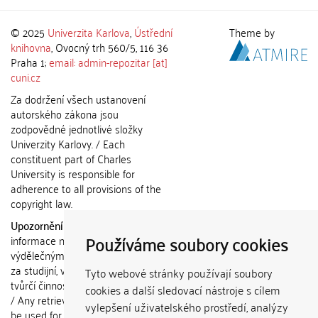
© 2025
Univerzita Karlova
,
Ústřední
Theme by
knihovna
, Ovocný trh 560/5, 116 36
Praha 1;
email: admin-repozitar [at]
cuni.cz
Za dodržení všech ustanovení
autorského zákona jsou
zodpovědné jednotlivé složky
Univerzity Karlovy. / Each
constituent part of Charles
University is responsible for
adherence to all provisions of the
copyright law.
Upozornění / Notice:
Získané
Používáme soubory cookies
informace nemohou být použity k
výdělečným účelům nebo vydávány
za studijní, vědeckou nebo jinou
Tyto webové stránky používají soubory
tvůrčí činnost jiné osoby než autora.
cookies a další sledovací nástroje s cílem
/ Any retrieved information shall not
vylepšení uživatelského prostředí, analýzy
be used for any commercial