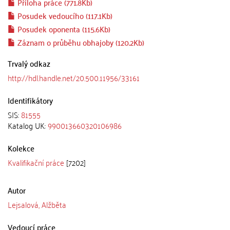
Příloha práce (771.8Kb)
Posudek vedoucího (117.1Kb)
Posudek oponenta (115.6Kb)
Záznam o průběhu obhajoby (120.2Kb)
Trvalý odkaz
http://hdl.handle.net/20.500.11956/33161
Identifikátory
SIS:
81555
Katalog UK:
990013660320106986
Kolekce
Kvalifikační práce
[7202]
Autor
Lejsalová, Alžběta
Vedoucí práce