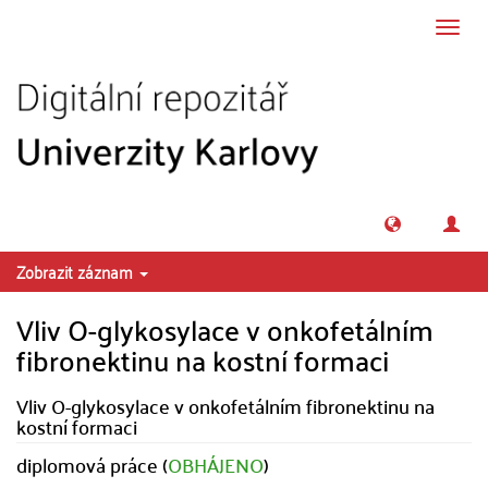
Přeskočit na obsah
Přepn
navig
Zobrazit záznam
Vliv O-glykosylace v onkofetálním
fibronektinu na kostní formaci
Vliv O-glykosylace v onkofetálním fibronektinu na
kostní formaci
diplomová práce (
OBHÁJENO
)