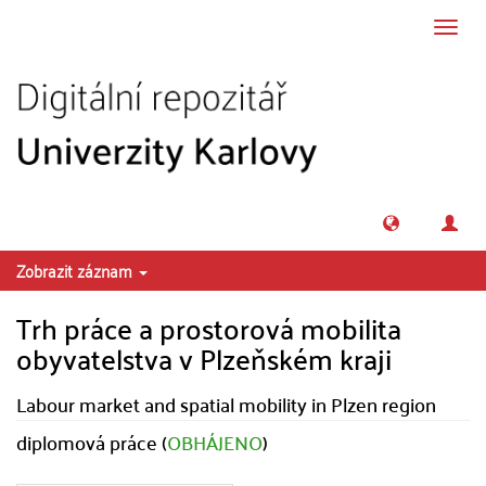
Přeskočit na obsah
Přepn
navig
Zobrazit záznam
Trh práce a prostorová mobilita
obyvatelstva v Plzeňském kraji
Labour market and spatial mobility in Plzen region
diplomová práce (
OBHÁJENO
)