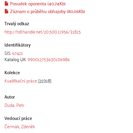
Posudek oponenta (40.74Kb)
Záznam o průběhu obhajoby (80.06Kb)
Trvalý odkaz
http://hdl.handle.net/20.500.11956/31815
Identifikátory
SIS:
67421
Katalog UK:
990012753630106986
Kolekce
Kvalifikační práce
[22318]
Autor
Duda, Petr
Vedoucí práce
Čermák, Zdeněk