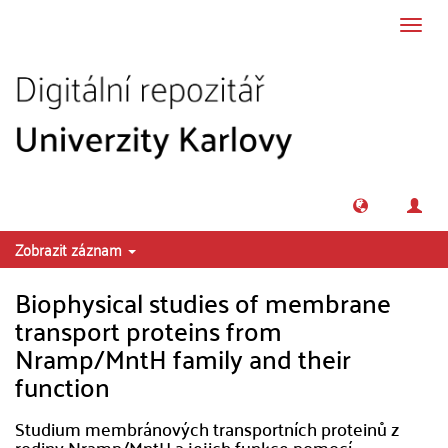
Přeskočit na obsah
Přepn
navig
Zobrazit záznam
Biophysical studies of membrane
transport proteins from
Nramp/MntH family and their
function
Studium membránových transportních proteinů z
rodiny Nramp/MntH a jejich funkce pomocí