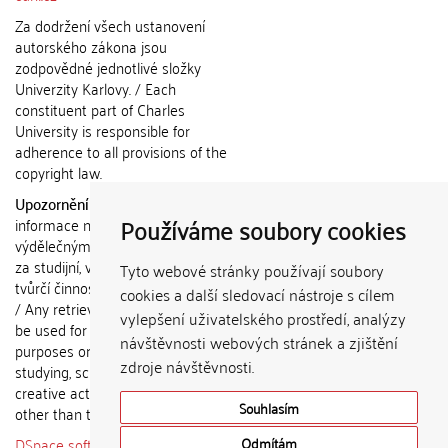
Za dodržení všech ustanovení
autorského zákona jsou
zodpovědné jednotlivé složky
Univerzity Karlovy. / Each
constituent part of Charles
University is responsible for
adherence to all provisions of the
copyright law.
Upozornění / Notice:
Získané
Používáme soubory cookies
informace nemohou být použity k
výdělečným účelům nebo vydávány
za studijní, vědeckou nebo jinou
Tyto webové stránky používají soubory
tvůrčí činnost jiné osoby než autora.
cookies a další sledovací nástroje s cílem
/ Any retrieved information shall not
vylepšení uživatelského prostředí, analýzy
be used for any commercial
návštěvnosti webových stránek a zjištění
purposes or claimed as results of
zdroje návštěvnosti.
studying, scientific or any other
creative activities of any person
Souhlasím
other than the author.
DSpace software
copyright © 2002-
Odmítám