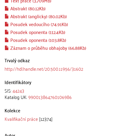
Text práce (3.709Mb)
Abstrakt (80.12Kb)
Abstrakt (anglicky) (80.02Kb)
Posudek vedoucího (74.91Kb)
Posudek oponenta (112.4Kb)
Posudek oponenta (103.8Kb)
Záznam o průběhu obhajoby (66.88Kb)
Trvalý odkaz
http://hdl.handle.net/20.500.11956/31602
Identifikátory
SIS:
44243
Katalog UK:
990013864760106986
Kolekce
Kvalifikační práce
[12374]
Autor