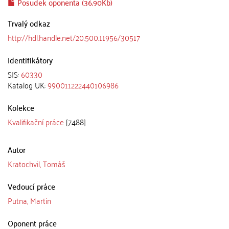
Posudek oponenta (36.90Kb)
Trvalý odkaz
http://hdl.handle.net/20.500.11956/30517
Identifikátory
SIS:
60330
Katalog UK:
990011222440106986
Kolekce
Kvalifikační práce
[7488]
Autor
Kratochvil, Tomáš
Vedoucí práce
Putna, Martin
Oponent práce