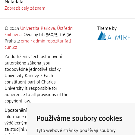
Metadata
Zobrazit celý záznam
© 2025
Univerzita Karlova
,
Ústřední
Theme by
knihovna
, Ovocný trh 560/5, 116 36
Praha 1;
email: admin-repozitar [at]
cuni.cz
Za dodržení všech ustanovení
autorského zákona jsou
zodpovědné jednotlivé složky
Univerzity Karlovy. / Each
constituent part of Charles
University is responsible for
adherence to all provisions of the
copyright law.
Upozornění / Notice:
Získané
Používáme soubory cookies
informace nemohou být použity k
výdělečným účelům nebo vydávány
za studijní, vědeckou nebo jinou
Tyto webové stránky používají soubory