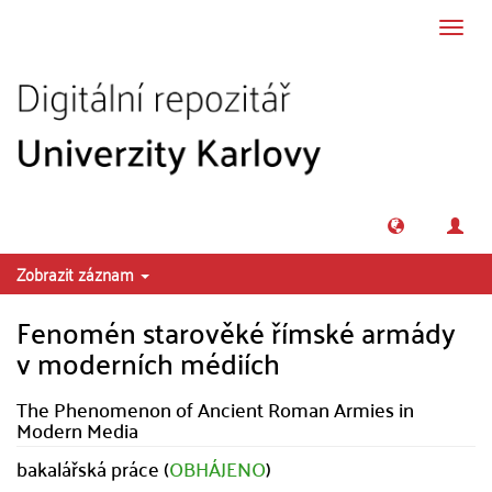
Přeskočit na obsah
Přepn
navig
Zobrazit záznam
Fenomén starověké římské armády
v moderních médiích
The Phenomenon of Ancient Roman Armies in
Modern Media
bakalářská práce (
OBHÁJENO
)