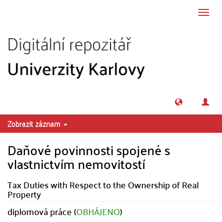
Přeskočit na obsah
Přepn
navig
Zobrazit záznam
Daňové povinnosti spojené s
vlastnictvím nemovitostí
Tax Duties with Respect to the Ownership of Real
Property
diplomová práce (
OBHÁJENO
)