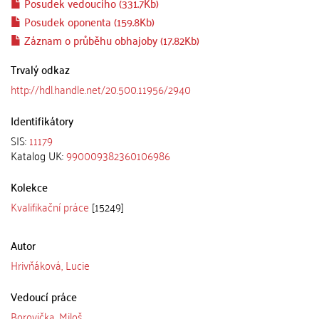
Posudek vedoucího (331.7Kb)
Posudek oponenta (159.8Kb)
Záznam o průběhu obhajoby (17.82Kb)
Trvalý odkaz
http://hdl.handle.net/20.500.11956/2940
Identifikátory
SIS:
11179
Katalog UK:
990009382360106986
Kolekce
Kvalifikační práce
[15249]
Autor
Hrivňáková, Lucie
Vedoucí práce
Borovička, Miloš