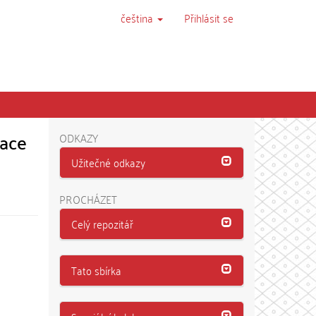
čeština
Přihlásit se
nace
ODKAZY
Užitečné odkazy
PROCHÁZET
Celý repozitář
Tato sbírka