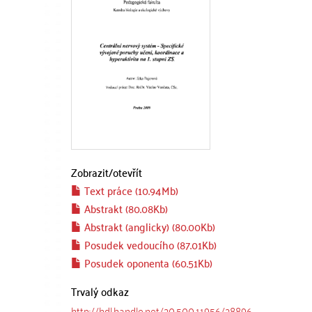
Zobrazit/
otevřít
Text práce (10.94Mb)
Abstrakt (80.08Kb)
Abstrakt (anglicky) (80.00Kb)
Posudek vedoucího (87.01Kb)
Posudek oponenta (60.51Kb)
Trvalý odkaz
http://hdl.handle.net/20.500.11956/28896