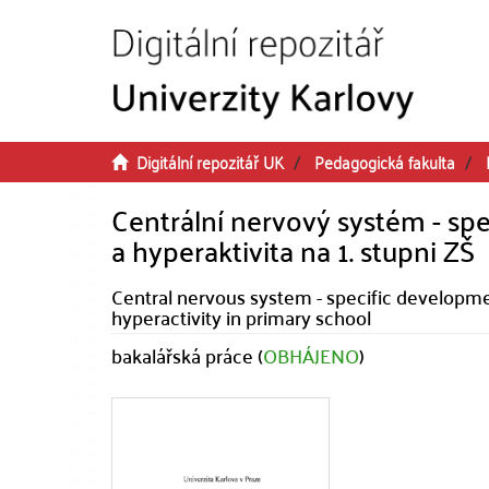
Přeskočit na obsah
Digitální repozitář UK
Pedagogická fakulta
Centrální nervový systém - sp
a hyperaktivita na 1. stupni ZŠ
Central nervous system - specific developme
hyperactivity in primary school
bakalářská práce (
OBHÁJENO
)