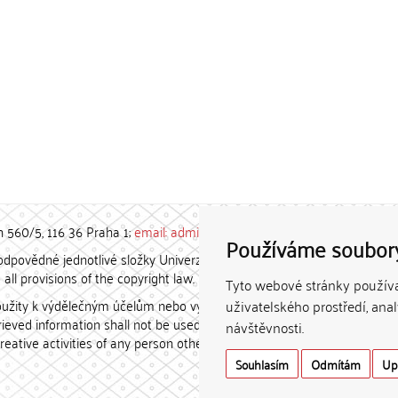
h 560/5, 116 36 Praha 1;
email: admin-repozitar [at] cuni.cz
Používáme soubor
povědné jednotlivé složky Univerzity Karlovy. / Each constituent
all provisions of the copyright law.
Tyto webové stránky používaj
užity k výdělečným účelům nebo vydávány za studijní, vědeckou
uživatelského prostředí, ana
etrieved information shall not be used for any commercial purposes
návštěvnosti.
creative activities of any person other than the author.
Souhlasím
Odmítám
Up