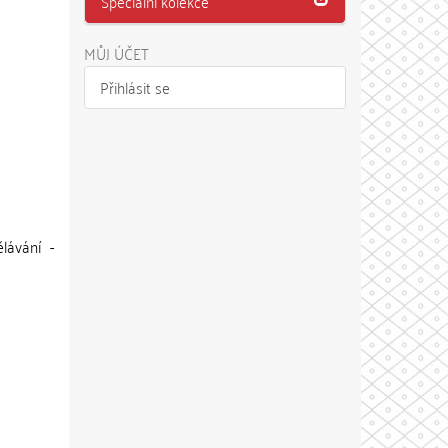
Speciální kolekce
MŮJ ÚČET
Přihlásit se
lávání -