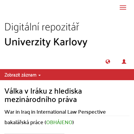
Přeskočit na obsah
Přepn
navig
Zobrazit záznam
Válka v Iráku z hlediska
mezinárodního práva
War in Iraq in International Law Perspective
bakalářská práce (
OBHÁJENO
)