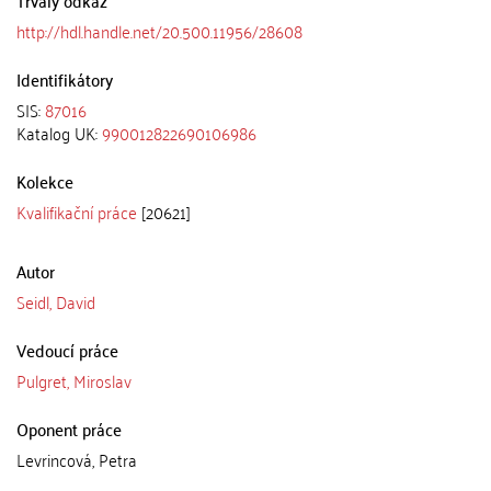
Trvalý odkaz
http://hdl.handle.net/20.500.11956/28608
Identifikátory
SIS:
87016
Katalog UK:
990012822690106986
Kolekce
Kvalifikační práce
[20621]
Autor
Seidl, David
Vedoucí práce
Pulgret, Miroslav
Oponent práce
Levrincová, Petra