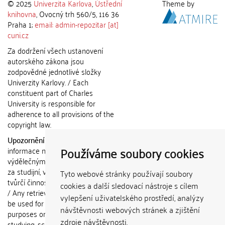
© 2025
Univerzita Karlova
,
Ústřední
Theme by
knihovna
, Ovocný trh 560/5, 116 36
Praha 1;
email: admin-repozitar [at]
cuni.cz
Za dodržení všech ustanovení
autorského zákona jsou
zodpovědné jednotlivé složky
Univerzity Karlovy. / Each
constituent part of Charles
University is responsible for
adherence to all provisions of the
copyright law.
Upozornění / Notice:
Získané
Používáme soubory cookies
informace nemohou být použity k
výdělečným účelům nebo vydávány
za studijní, vědeckou nebo jinou
Tyto webové stránky používají soubory
tvůrčí činnost jiné osoby než autora.
cookies a další sledovací nástroje s cílem
/ Any retrieved information shall not
vylepšení uživatelského prostředí, analýzy
be used for any commercial
návštěvnosti webových stránek a zjištění
purposes or claimed as results of
zdroje návštěvnosti.
studying, scientific or any other