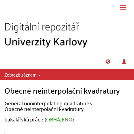
Přeskočit na obsah
Přepn
navig
Zobrazit záznam
Obecné neinterpolační kvadratury
General noninterpolating quadratures
Obecné neinterpolační kvadratury
bakalářská práce (
OBHÁJENO
)