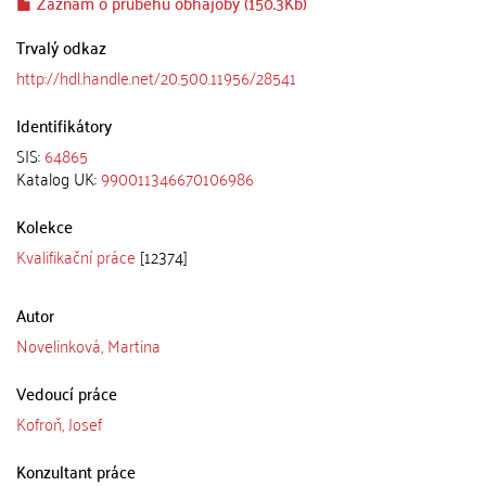
Záznam o průběhu obhajoby (150.3Kb)
Trvalý odkaz
http://hdl.handle.net/20.500.11956/28541
Identifikátory
SIS:
64865
Katalog UK:
990011346670106986
Kolekce
Kvalifikační práce
[12374]
Autor
Novelinková, Martina
Vedoucí práce
Kofroň, Josef
Konzultant práce