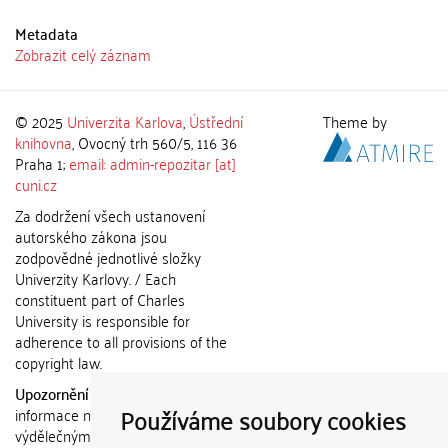
Metadata
Zobrazit celý záznam
© 2025
Univerzita Karlova
,
Ústřední
Theme by
knihovna
, Ovocný trh 560/5, 116 36
Praha 1;
email: admin-repozitar [at]
cuni.cz
Za dodržení všech ustanovení
autorského zákona jsou
zodpovědné jednotlivé složky
Univerzity Karlovy. / Each
constituent part of Charles
University is responsible for
adherence to all provisions of the
copyright law.
Upozornění / Notice:
Získané
Používáme soubory cookies
informace nemohou být použity k
výdělečným účelům nebo vydávány