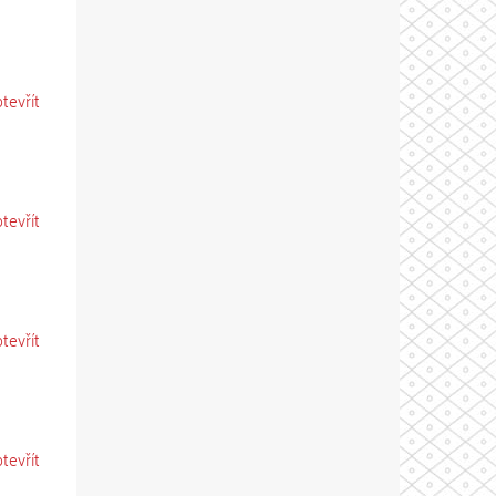
otevřít
otevřít
otevřít
otevřít