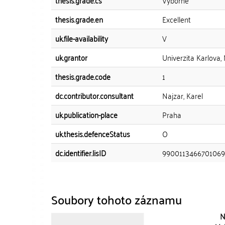
thesis.grade.cs
Výborně
thesis.grade.en
Excellent
uk.file-availability
V
uk.grantor
Univerzita Karlova,
thesis.grade.code
1
dc.contributor.consultant
Najzar, Karel
uk.publication-place
Praha
uk.thesis.defenceStatus
O
dc.identifier.lisID
990011346670106
Soubory tohoto záznamu
N