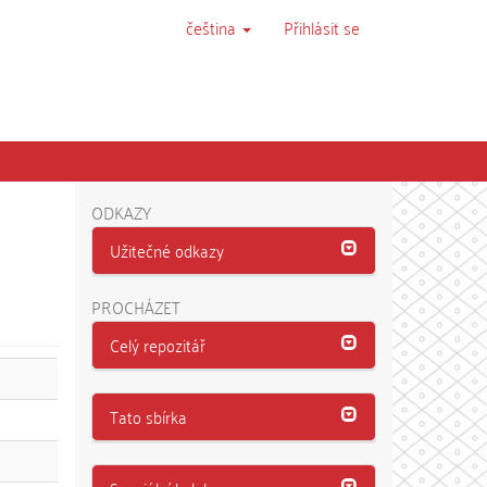
čeština
Přihlásit se
ODKAZY
Užitečné odkazy
PROCHÁZET
Celý repozitář
Tato sbírka