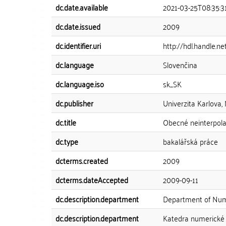
dc.date.available
2021-03-25T08:35:3
dc.date.issued
2009
dc.identifier.uri
http://hdl.handle.n
dc.language
Slovenčina
dc.language.iso
sk_SK
dc.publisher
Univerzita Karlova,
dc.title
Obecné neinterpola
dc.type
bakalářská práce
dcterms.created
2009
dcterms.dateAccepted
2009-09-11
dc.description.department
Department of Num
dc.description.department
Katedra numerické