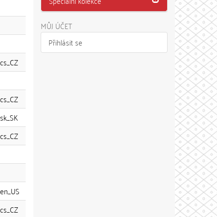
Speciální kolekce
MŮJ ÚČET
Přihlásit se
cs_CZ
cs_CZ
sk_SK
cs_CZ
en_US
cs_CZ