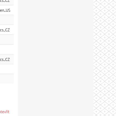
cs_CZ
en_US
cs_CZ
cs_CZ
otevřít