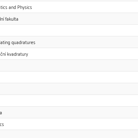
tics and Physics
ní fakulta
lating quadratures
ční kvadratury
a
cs