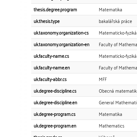
thesis.degree.program
Matematika
uk.thesis.type
bakalářská práce
uk.taxonomy.organization-cs
Matematicko-fyziká
uk.taxonomy.organization-en
Faculty of Mathema
uk.faculty-name.cs
Matematicko-fyzikál
uk.faculty-name.en
Faculty of Mathema
uk.faculty-abbr.cs
MFF
uk.degree-discipline.cs
Obecná matematik
uk.degree-discipline.en
General Mathemati
uk.degree-program.cs
Matematika
uk.degree-program.en
Mathematics