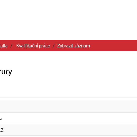
ulta
Kvalifikační práce
Zobrazit záznam
tury
na
1Z