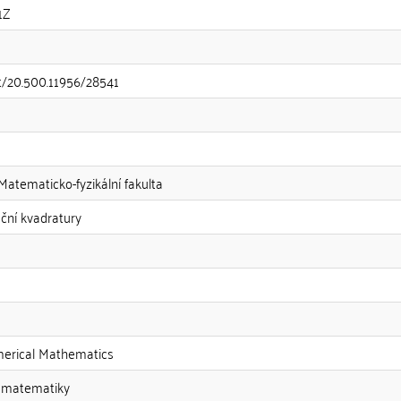
1Z
et/20.500.11956/28541
 Matematicko-fyzikální fakulta
ční kvadratury
erical Mathematics
 matematiky