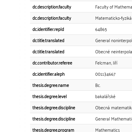
dc.description.faculty
Faculty of Mathema
dc.description.faculty
Matematicko-fyzikál
dc.identifier.repId
64865
dc.title.translated
General noninterpo
dc.title.translated
Obecné neinterpola
dc.contributor.referee
Felcman, Jiří
dc.identifier.aleph
001134667
thesis.degree.name
Bc.
thesis.degree.level
bakalářské
thesis.degree.discipline
Obecná matematik
thesis.degree.discipline
General Mathemati
thesis.degree.program
Mathematics