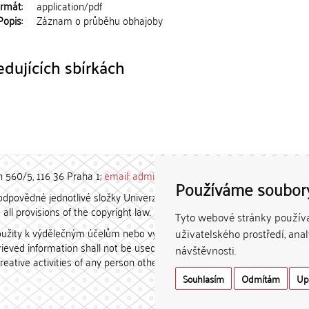
rmát:
application/pdf
Popis:
Záznam o průběhu obhajoby
dujících sbírkách
h 560/5, 116 36 Praha 1;
email: admin-repozitar [at] cuni.cz
Používáme soubor
povědné jednotlivé složky Univerzity Karlovy. / Each constituent
all provisions of the copyright law.
Tyto webové stránky používaj
užity k výdělečným účelům nebo vydávány za studijní, vědeckou
uživatelského prostředí, ana
etrieved information shall not be used for any commercial purposes
návštěvnosti.
creative activities of any person other than the author.
Souhlasím
Odmítám
Up