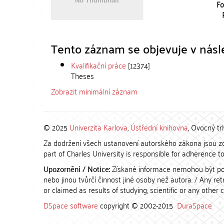
Fo
Tento záznam se objevuje v násle
Kvalifikační práce
[12374]
Theses
Zobrazit minimální záznam
© 2025
Univerzita Karlova
,
Ústřední knihovna
, Ovocný tr
Za dodržení všech ustanovení autorského zákona jsou zod
part of Charles University is responsible for adherence to 
Upozornění / Notice:
Získané informace nemohou být po
nebo jinou tvůrčí činnost jiné osoby než autora. / Any r
or claimed as results of studying, scientific or any other 
DSpace software
copyright © 2002-2015
DuraSpace