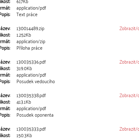
ikost:
617Kb
rmát:
application/pdf
Popis:
Text práce
ázev:
130014489.zip
Zobrazit/
ikost:
1.252Kb
rmát:
application/zip
Popis:
Příloha práce
ázev:
130035336.pdf
Zobrazit/
ikost:
319.0Kb
rmát:
application/pdf
Popis:
Posudek vedoucího
ázev:
130035338.pdf
Zobrazit/
ikost:
413.1Kb
rmát:
application/pdf
Popis:
Posudek oponenta
ázev:
130035333.pdf
Zobrazit/
ikost:
150.3Kb