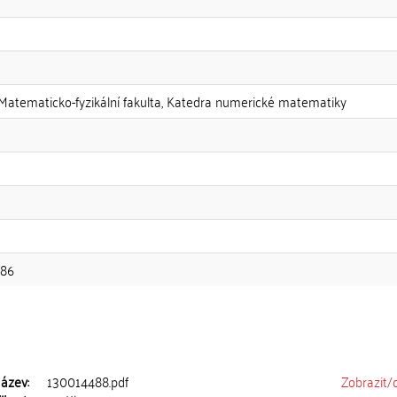
 Matematicko-fyzikální fakulta, Katedra numerické matematiky
986
ázev:
130014488.pdf
Zobrazit/