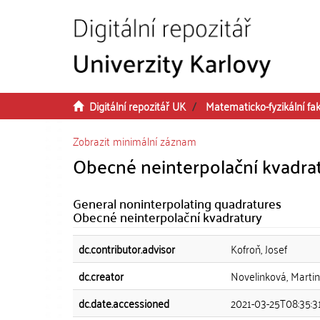
Přeskočit na obsah
Digitální repozitář UK
Matematicko-fyzikální fak
Zobrazit minimální záznam
Obecné neinterpolační kvadra
General noninterpolating quadratures
Obecné neinterpolační kvadratury
dc.contributor.advisor
Kofroň, Josef
dc.creator
Novelinková, Marti
dc.date.accessioned
2021-03-25T08:35:3