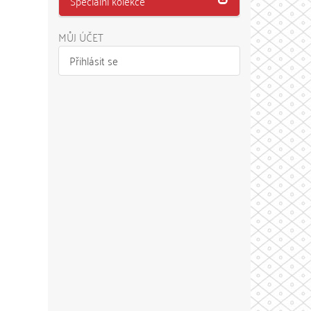
Speciální kolekce
MŮJ ÚČET
Přihlásit se