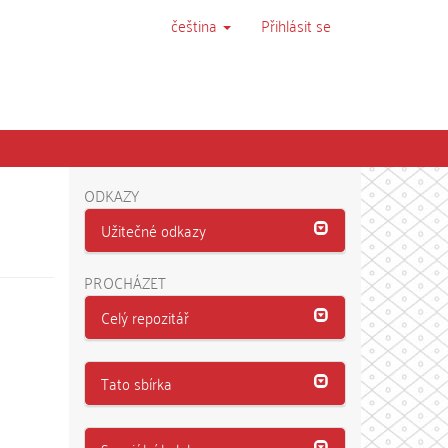
čeština
Přihlásit se
ODKAZY
Užitečné odkazy
PROCHÁZET
Celý repozitář
Tato sbírka