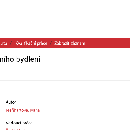
ulta
Kvalifikační práce
Zobrazit záznam
tního bydlení
Autor
Meňhartová, Ivana
Vedoucí práce