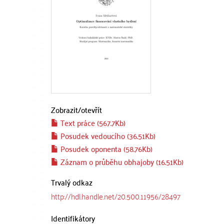
Zobrazit/
otevřít
Text práce (567.7Kb)
Posudek vedoucího (36.51Kb)
Posudek oponenta (58.76Kb)
Záznam o průběhu obhajoby (16.51Kb)
Trvalý odkaz
http://hdl.handle.net/20.500.11956/28497
Identifikátory