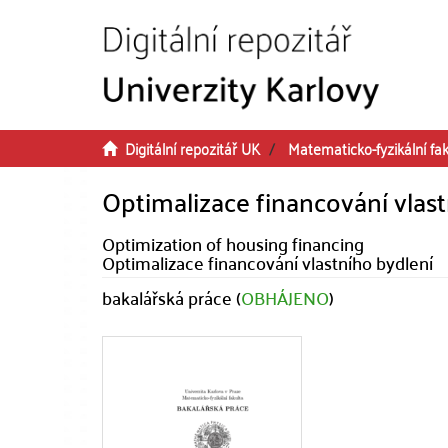
Přeskočit na obsah
Digitální repozitář UK
Matematicko-fyzikální fak
Optimalizace financování vlas
Optimization of housing financing
Optimalizace financování vlastního bydlení
bakalářská práce (
OBHÁJENO
)