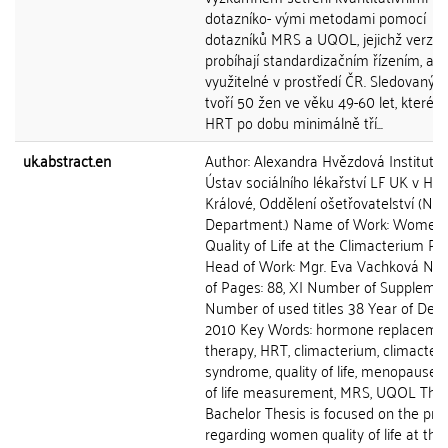
dotazníko- vými metodami pomocí
dotazníků MRS a UQOL, jejichž verze
probíhají standardizačním řízením, aby
využitelné v prostředí ČR. Sledovaný 
tvoří 50 žen ve věku 49-60 let, které u
HRT po dobu minimálně tří...
uk.abstract.en
Author: Alexandra Hvězdová Institutio
Ústav sociálního lékařství LF UK v Hra
Králové, Oddělení ošetřovatelství (Nur
Department.) Name of Work: Women
Quality of Life at the Climacterium Pe
Head of Work: Mgr. Eva Vachková Nu
of Pages: 88, XI Number of Supplemen
Number of used titles 38 Year of Defe
2010 Key Words: hormone replaceme
therapy, HRT, climacterium, climacteri
syndrome, quality of life, menopause, q
of life measurement, MRS, UQOL The
Bachelor Thesis is focused on the pr
regarding women quality of life at the