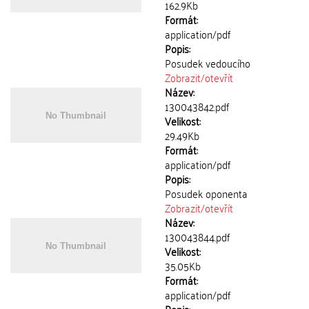
162.9Kb
Formát:
application/pdf
Popis:
Posudek vedoucího
Zobrazit/
otevřít
Název:
130043842.pdf
Velikost:
29.49Kb
Formát:
application/pdf
Popis:
Posudek oponenta
Zobrazit/
otevřít
Název:
130043844.pdf
Velikost:
35.05Kb
Formát:
application/pdf