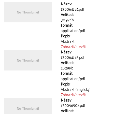
Název:
130064182.pdf
Velikost:
30.97Kb
Formát:
application/pdf
Popis:
Abstrakt
Zobrazit/
otevřít
Název:
130064183.pdf
Velikost:
28.29Kb
Formát:
application/pdf
Popis:
Abstrakt (anglicky)
Zobrazit/
otevřít
Název:
130056908.pdf
Velikost: