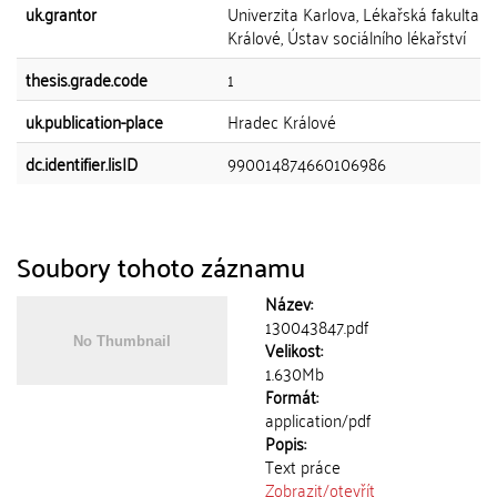
uk.grantor
Univerzita Karlova, Lékařská fakulta v
Králové, Ústav sociálního lékařství
thesis.grade.code
1
uk.publication-place
Hradec Králové
dc.identifier.lisID
990014874660106986
Soubory tohoto záznamu
Název:
130043847.pdf
Velikost:
1.630Mb
Formát:
application/pdf
Popis:
Text práce
Zobrazit/
otevřít