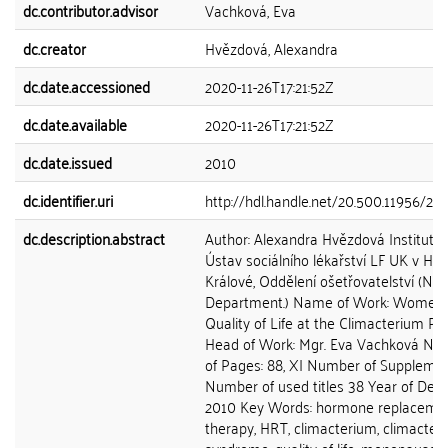
dc.contributor.advisor
Vachková, Eva
dc.creator
Hvězdová, Alexandra
dc.date.accessioned
2020-11-26T17:21:52Z
dc.date.available
2020-11-26T17:21:52Z
dc.date.issued
2010
dc.identifier.uri
http://hdl.handle.net/20.500.11956/28
dc.description.abstract
Author: Alexandra Hvězdová Institutio
Ústav sociálního lékařství LF UK v Hra
Králové, Oddělení ošetřovatelství (Nur
Department.) Name of Work: Women
Quality of Life at the Climacterium Pe
Head of Work: Mgr. Eva Vachková Nu
of Pages: 88, XI Number of Supplemen
Number of used titles 38 Year of Defe
2010 Key Words: hormone replaceme
therapy, HRT, climacterium, climacteri