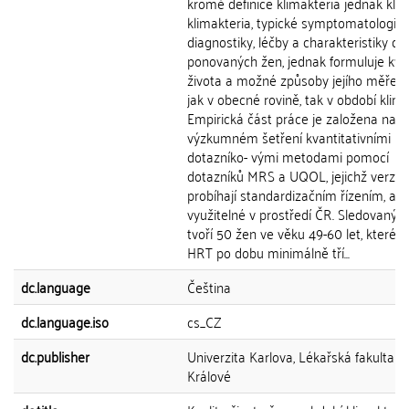
kromě definice klimakteria jednak klas
klimakteria, typické symptomatologie,
diagnostiky, léčby a charakteristiky dis
ponovaných žen, jednak formuluje kval
života a možné způsoby jejího měření,
jak v obecné rovině, tak v období klima
Empirická část práce je založena na
výzkumném šetření kvantitativními
dotazníko- vými metodami pomocí
dotazníků MRS a UQOL, jejichž verze
probíhají standardizačním řízením, aby
využitelné v prostředí ČR. Sledovaný 
tvoří 50 žen ve věku 49-60 let, které u
HRT po dobu minimálně tří...
dc.language
Čeština
dc.language.iso
cs_CZ
dc.publisher
Univerzita Karlova, Lékařská fakulta v
Králové