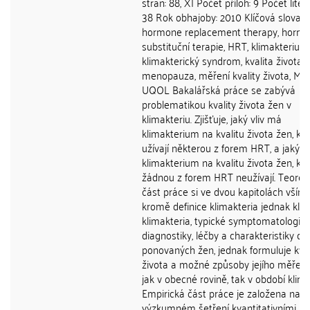
stran: 88, XI Počet příloh: 9 Počet liter
38 Rok obhajoby: 2010 Klíčová slova:
hormone replacement therapy, hormo
substituční terapie, HRT, klimakterium,
klimakterický syndrom, kvalita života,
menopauza, měření kvality života, MR
UQOL Bakalářská práce se zabývá
problematikou kvality života žen v
klimakteriu. Zjišťuje, jaký vliv má
klimakterium na kvalitu života žen, kt
užívají některou z forem HRT, a jaký v
klimakterium na kvalitu života žen, kt
žádnou z forem HRT neužívají. Teoret
část práce si ve dvou kapitolách vším
kromě definice klimakteria jednak klas
klimakteria, typické symptomatologie,
diagnostiky, léčby a charakteristiky dis
ponovaných žen, jednak formuluje kval
života a možné způsoby jejího měření,
jak v obecné rovině, tak v období klima
Empirická část práce je založena na
výzkumném šetření kvantitativními