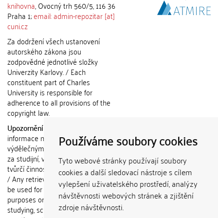
knihovna
, Ovocný trh 560/5, 116 36
Praha 1;
email: admin-repozitar [at]
cuni.cz
Za dodržení všech ustanovení
autorského zákona jsou
zodpovědné jednotlivé složky
Univerzity Karlovy. / Each
constituent part of Charles
University is responsible for
adherence to all provisions of the
copyright law.
Upozornění / Notice:
Získané
Používáme soubory cookies
informace nemohou být použity k
výdělečným účelům nebo vydávány
za studijní, vědeckou nebo jinou
Tyto webové stránky používají soubory
tvůrčí činnost jiné osoby než autora.
cookies a další sledovací nástroje s cílem
/ Any retrieved information shall not
vylepšení uživatelského prostředí, analýzy
be used for any commercial
návštěvnosti webových stránek a zjištění
purposes or claimed as results of
zdroje návštěvnosti.
studying, scientific or any other