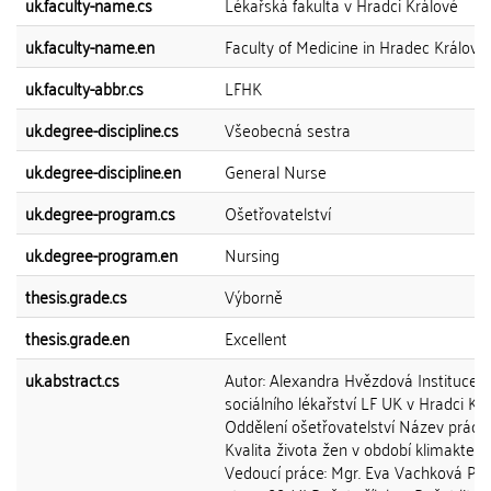
uk.faculty-name.cs
Lékařská fakulta v Hradci Králové
uk.faculty-name.en
Faculty of Medicine in Hradec Králové
uk.faculty-abbr.cs
LFHK
uk.degree-discipline.cs
Všeobecná sestra
uk.degree-discipline.en
General Nurse
uk.degree-program.cs
Ošetřovatelství
uk.degree-program.en
Nursing
thesis.grade.cs
Výborně
thesis.grade.en
Excellent
uk.abstract.cs
Autor: Alexandra Hvězdová Instituce: 
sociálního lékařství LF UK v Hradci Krá
Oddělení ošetřovatelství Název práce:
Kvalita života žen v období klimakteri
Vedoucí práce: Mgr. Eva Vachková Po