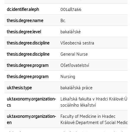
dc.identifier.aleph
001487466
thesis.degree.name
Bc.
thesis.degree.level
bakalářské
thesis.degree.discipline
Všeobecná sestra
thesis.degree.discipline
General Nurse
thesis.degree.program
Ošetřovatelství
thesis.degree.program
Nursing
uk.thesis.type
bakalářská práce
uk.taxonomy.organization-
Lékařská fakulta v Hradci Králové::Úst
cs
sociálního lékařství
uk.taxonomy.organization-
Faculty of Medicine in Hradec
en
Králové::Department of Social Medicin