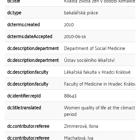
dc.title
Kvalita života žen v období klimakteri
dc.type
bakalářská práce
dcterms.created
2010
dcterms.dateAccepted
2010-06-16
dc.description.department
Department of Social Medicine
dc.description.department
Ústav sociálního lékařství
dc.description.faculty
Lékařská fakulta v Hradci Králové
dc.description.faculty
Faculty of Medicine in Hradec Králové
dc.identifier.repId
88643
dc.title.translated
Women quality of life at the climacte
period
dc.contributor.referee
Zimmerová, Ilona
dc.contributor.referee
Machalová, Iva