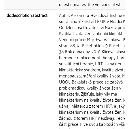
questionnaires, the versions of which...
dc.description.abstract
Autor: Alexandra Hvězdová Instituce: 
sociálního lékařství LF UK v Hradci Krá
Oddělení ošetřovatelství Název práce:
Kvalita života žen v období klimakteri
Vedoucí práce: Mgr. Eva Vachková Po
stran: 88, XI Počet příloh: 9 Počet liter
38 Rok obhajoby: 2010 Klíčová slova:
hormone replacement therapy, hormo
substituční terapie, HRT, klimakterium,
klimakterický syndrom, kvalita života,
menopauza, měření kvality života, MR
UQOL Bakalářská práce se zabývá
problematikou kvality života žen v
klimakteriu. Zjišťuje, jaký vliv má
klimakterium na kvalitu života žen, kt
užívají některou z forem HRT, a jaký v
klimakterium na kvalitu života žen, kt
žádnou z forem HRT neužívají. Teoret
část práce si ve dvou kapitolách vším