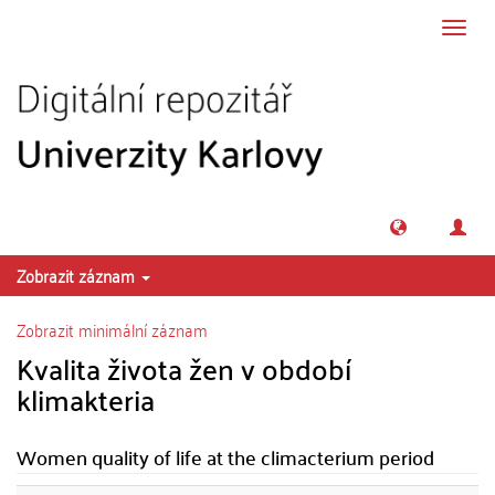
Přeskočit na obsah
Přepn
navig
Zobrazit záznam
Zobrazit minimální záznam
Kvalita života žen v období
klimakteria
Women quality of life at the climacterium period