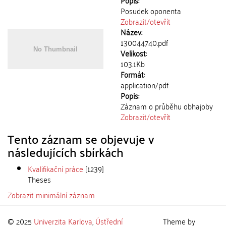
Popis:
Posudek oponenta
Zobrazit/
otevřít
Název:
130044740.pdf
Velikost:
103.1Kb
Formát:
application/pdf
Popis:
Záznam o průběhu obhajoby
Zobrazit/
otevřít
Tento záznam se objevuje v
následujících sbírkách
Kvalifikační práce
[1239]
Theses
Zobrazit minimální záznam
© 2025
Univerzita Karlova
,
Ústřední
Theme by