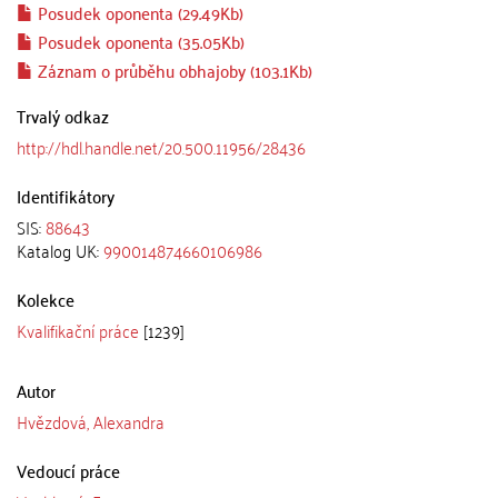
Posudek oponenta (29.49Kb)
Posudek oponenta (35.05Kb)
Záznam o průběhu obhajoby (103.1Kb)
Trvalý odkaz
http://hdl.handle.net/20.500.11956/28436
Identifikátory
SIS:
88643
Katalog UK:
990014874660106986
Kolekce
Kvalifikační práce
[1239]
Autor
Hvězdová, Alexandra
Vedoucí práce