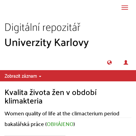
Přeskočit na obsah
Přepn
navig
Zobrazit záznam
Kvalita života žen v období
klimakteria
Women quality of life at the climacterium period
bakalářská práce (
OBHÁJENO
)