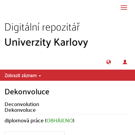
Přeskočit na obsah
Přepn
navig
Zobrazit záznam
Dekonvoluce
Deconvolution
Dekonvoluce
diplomová práce (
OBHÁJENO
)