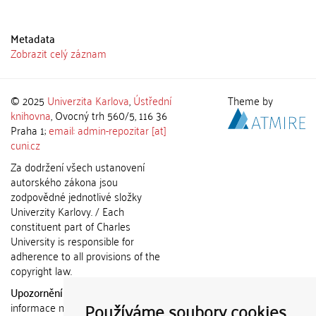
Metadata
Zobrazit celý záznam
© 2025
Univerzita Karlova
,
Ústřední
Theme by
knihovna
, Ovocný trh 560/5, 116 36
Praha 1;
email: admin-repozitar [at]
cuni.cz
Za dodržení všech ustanovení
autorského zákona jsou
zodpovědné jednotlivé složky
Univerzity Karlovy. / Each
constituent part of Charles
University is responsible for
adherence to all provisions of the
copyright law.
Upozornění / Notice:
Získané
Používáme soubory cookies
informace nemohou být použity k