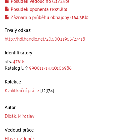
Posudek vedoucího (217.2Kb)
Posudek oponenta (1021.Kb)
Záznam o průběhu obhajoby (164.3Kb)
Trvalý odkaz
http://hdl.handle.net/20.500.11956/27418
Identifikátory
SIS:
47618
Katalog UK:
990011714710106986
Kolekce
Kvalifikační práce
[12374]
Autor
Dibák, Miroslav
Vedoucí práce
Hlávka, Zdeněk