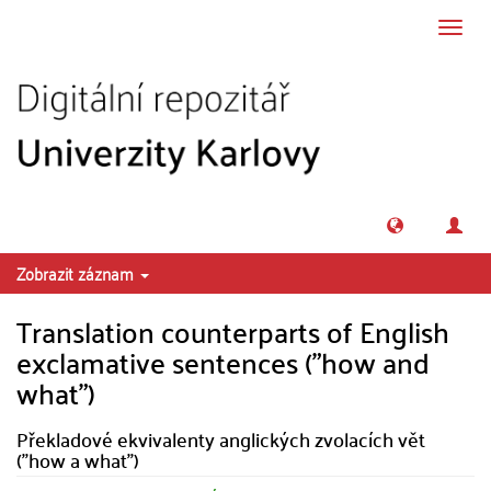
Přeskočit na obsah
Přepn
navig
Zobrazit záznam
Translation counterparts of English
exclamative sentences ("how and
what")
Překladové ekvivalenty anglických zvolacích vět
("how a what")