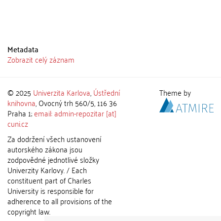
Metadata
Zobrazit celý záznam
© 2025
Univerzita Karlova
,
Ústřední
Theme by
knihovna
, Ovocný trh 560/5, 116 36
Praha 1;
email: admin-repozitar [at]
cuni.cz
Za dodržení všech ustanovení
autorského zákona jsou
zodpovědné jednotlivé složky
Univerzity Karlovy. / Each
constituent part of Charles
University is responsible for
adherence to all provisions of the
copyright law.