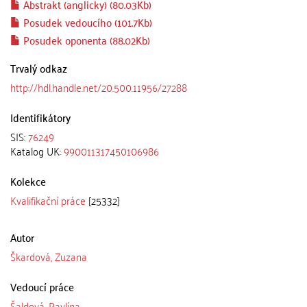
Abstrakt (anglicky) (80.03Kb)
Posudek vedoucího (101.7Kb)
Posudek oponenta (88.02Kb)
Trvalý odkaz
http://hdl.handle.net/20.500.11956/27288
Identifikátory
SIS:
76249
Katalog UK:
990011317450106986
Kolekce
Kvalifikační práce
[25332]
Autor
Škardová, Zuzana
Vedoucí práce
Šaldová, Pavlína