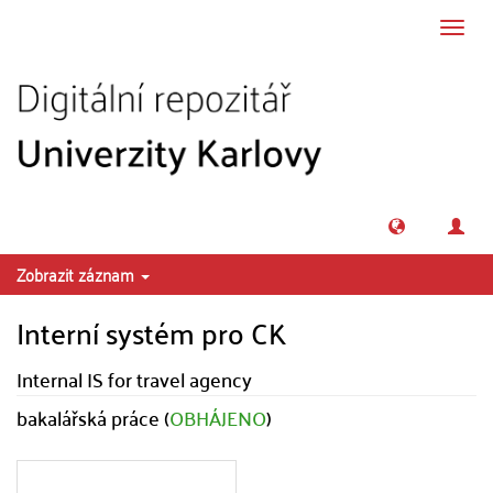
Přeskočit na obsah
Přepn
navig
Zobrazit záznam
Interní systém pro CK
Internal IS for travel agency
bakalářská práce (
OBHÁJENO
)