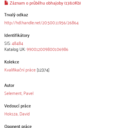
Záznam o průběhu obhajoby (138.0Kb)
Trvalý odkaz
http://hdl.handle.net/20.500.11956/26864
Identifikátory
SIS:
48484
Katalog UK:
990012009800106986
Kolekce
Kvalifikační práce
[12374]
Autor
Selement, Pavel
Vedoucí práce
Hoksza, David
Oponent práce