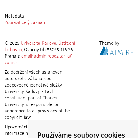
Metadata
Zobrazit celý záznam
© 2025
Univerzita Karlova
,
Ústřední
Theme by
knihovna
, Ovocný trh 560/5, 116 36
Praha 1;
email: admin-repozitar [at]
cuni.cz
Za dodržení všech ustanovení
autorského zákona jsou
zodpovědné jednotlivé složky
Univerzity Karlovy. / Each
constituent part of Charles
University is responsible for
adherence to all provisions of the
copyright law.
Upozornění / Notice:
Získané
Používáme soubory cookies
informace nemohou být použity k