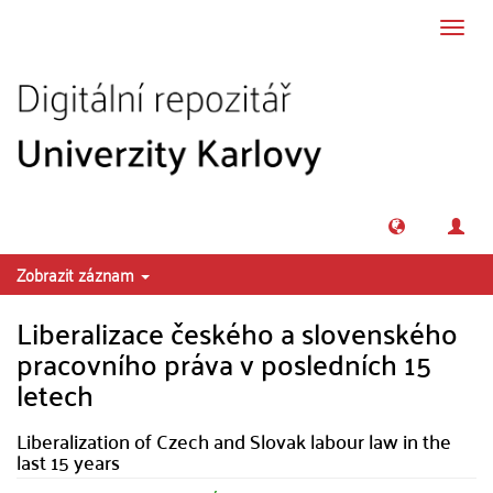
Přeskočit na obsah
Přepn
navig
Zobrazit záznam
Liberalizace českého a slovenského
pracovního práva v posledních 15
letech
Liberalization of Czech and Slovak labour law in the
last 15 years