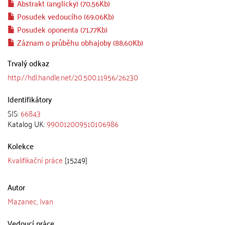
Abstrakt (anglicky) (70.56Kb)
Posudek vedoucího (69.06Kb)
Posudek oponenta (71.77Kb)
Záznam o průběhu obhajoby (88.60Kb)
Trvalý odkaz
http://hdl.handle.net/20.500.11956/26230
Identifikátory
SIS:
66843
Katalog UK:
990012009510106986
Kolekce
Kvalifikační práce
[15249]
Autor
Mazanec, Ivan
Vedoucí práce