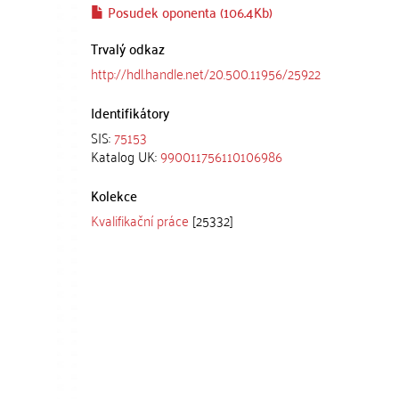
Posudek oponenta (106.4Kb)
Trvalý odkaz
http://hdl.handle.net/20.500.11956/25922
Identifikátory
SIS:
75153
Katalog UK:
990011756110106986
Kolekce
Kvalifikační práce
[25332]