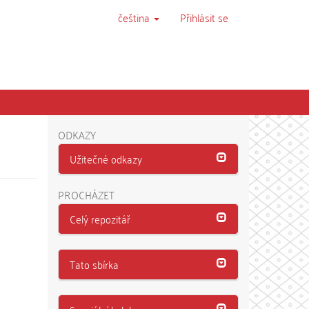
čeština
Přihlásit se
ODKAZY
Užitečné odkazy
PROCHÁZET
Celý repozitář
Tato sbírka