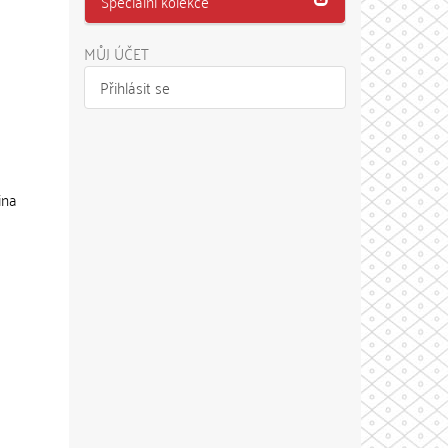
Speciální kolekce
MŮJ ÚČET
Přihlásit se
ina