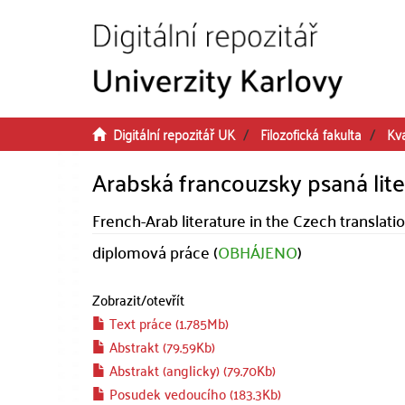
Přeskočit na obsah
Digitální repozitář UK
Filozofická fakulta
Kva
Arabská francouzsky psaná lit
French-Arab literature in the Czech translati
diplomová práce (
OBHÁJENO
)
Zobrazit/
otevřít
Text práce (1.785Mb)
Abstrakt (79.59Kb)
Abstrakt (anglicky) (79.70Kb)
Posudek vedoucího (183.3Kb)