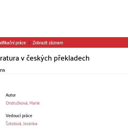
lifikační práce
Zobrazit záznam
eratura v českých překladech
ons
Autor
Ondrušková, Marie
Vedoucí práce
Šotolová, Jovanka