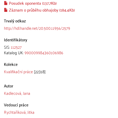
Posudek oponenta (137.7Kb)
Záznam o průběhu obhajoby (184.4Kb)
Trvalý odkaz
http://hdl.handle.net/20.500.11956/2579
Identifikátory
SIS:
112527
Katalog UK:
990009984360106986
Kolekce
Kvalifikační práce
[22318]
Autor
Kadlecová, Jana
Vedoucí práce
Rychtaříková, Jitka