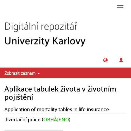
Přeskočit na obsah
Přepn
navig
Zobrazit záznam
Aplikace tabulek života v životním
pojištění
Application of mortality tables in life insurance
dizertační práce (
OBHÁJENO
)