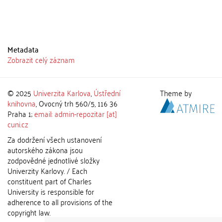
Metadata
Zobrazit celý záznam
© 2025
Univerzita Karlova
,
Ústřední
Theme by
knihovna
, Ovocný trh 560/5, 116 36
Praha 1;
email: admin-repozitar [at]
cuni.cz
Za dodržení všech ustanovení
autorského zákona jsou
zodpovědné jednotlivé složky
Univerzity Karlovy. / Each
constituent part of Charles
University is responsible for
adherence to all provisions of the
copyright law.