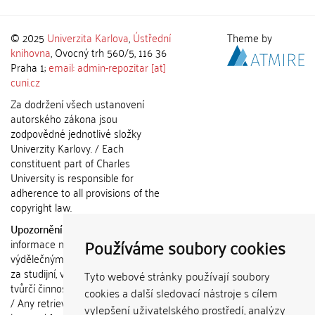
© 2025
Univerzita Karlova
,
Ústřední
Theme by
knihovna
, Ovocný trh 560/5, 116 36
Praha 1;
email: admin-repozitar [at]
cuni.cz
Za dodržení všech ustanovení
autorského zákona jsou
zodpovědné jednotlivé složky
Univerzity Karlovy. / Each
constituent part of Charles
University is responsible for
adherence to all provisions of the
copyright law.
Upozornění / Notice:
Získané
Používáme soubory cookies
informace nemohou být použity k
výdělečným účelům nebo vydávány
za studijní, vědeckou nebo jinou
Tyto webové stránky používají soubory
tvůrčí činnost jiné osoby než autora.
cookies a další sledovací nástroje s cílem
/ Any retrieved information shall not
vylepšení uživatelského prostředí, analýzy