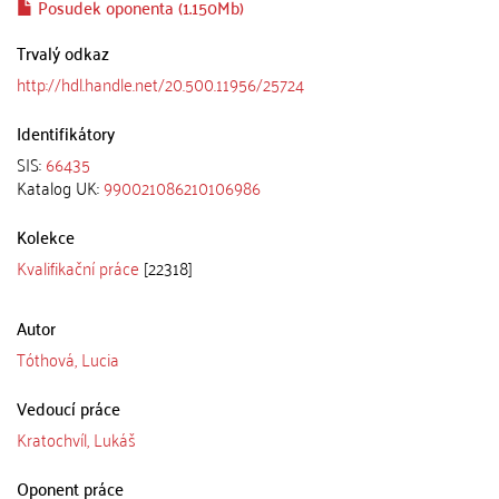
Posudek oponenta (1.150Mb)
Trvalý odkaz
http://hdl.handle.net/20.500.11956/25724
Identifikátory
SIS:
66435
Katalog UK:
990021086210106986
Kolekce
Kvalifikační práce
[22318]
Autor
Tóthová, Lucia
Vedoucí práce
Kratochvíl, Lukáš
Oponent práce