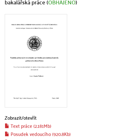
bakalářská práce (
OBHÁJENO
)
Zobrazit/
otevřít
Text práce (2.181Mb)
Posudek vedoucího (920.8Kb)