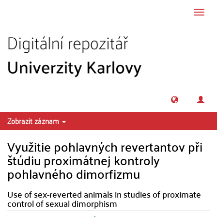
Přeskočit na obsah
Přepn
navig
Zobrazit záznam
Využitie pohlavných revertantov při
štúdiu proximátnej kontroly
pohlavného dimorfizmu
Use of sex-reverted animals in studies of proximate
control of sexual dimorphism