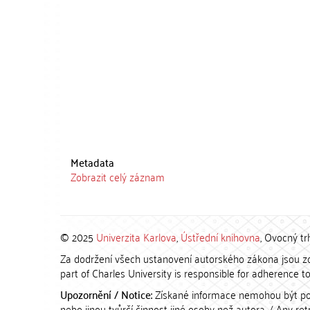
Metadata
Zobrazit celý záznam
© 2025
Univerzita Karlova
,
Ústřední knihovna
, Ovocný tr
Za dodržení všech ustanovení autorského zákona jsou zod
part of Charles University is responsible for adherence to 
Upozornění / Notice:
Získané informace nemohou být po
nebo jinou tvůrčí činnost jiné osoby než autora. / Any r