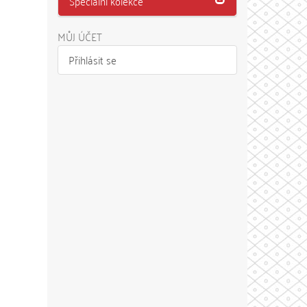
Speciální kolekce
MŮJ ÚČET
Přihlásit se