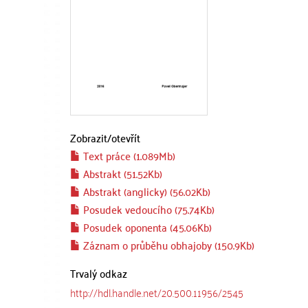
Zobrazit/
otevřít
Text práce (1.089Mb)
Abstrakt (51.52Kb)
Abstrakt (anglicky) (56.02Kb)
Posudek vedoucího (75.74Kb)
Posudek oponenta (45.06Kb)
Záznam o průběhu obhajoby (150.9Kb)
Trvalý odkaz
http://hdl.handle.net/20.500.11956/2545