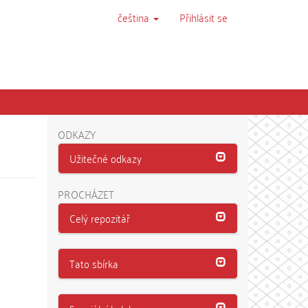
čeština
Přihlásit se
ODKAZY
Užitečné odkazy
PROCHÁZET
Celý repozitář
Tato sbírka