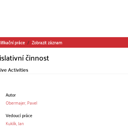
lifikační práce
Zobrazit záznam
islativní činnost
ve Activities
Autor
Obermajer, Pavel
Vedoucí práce
Kuklík, Jan