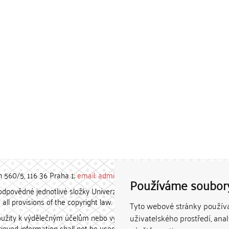
h 560/5, 116 36 Praha 1;
email: admin-repozitar [at] cuni.cz
Používáme soubor
povědné jednotlivé složky Univerzity Karlovy. / Each constituent
all provisions of the copyright law.
Tyto webové stránky používaj
užity k výdělečným účelům nebo vydávány za studijní, vědeckou
uživatelského prostředí, ana
etrieved information shall not be used for any commercial purposes