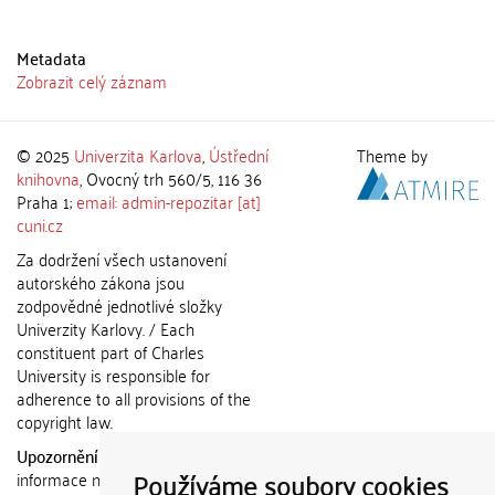
Metadata
Zobrazit celý záznam
© 2025
Univerzita Karlova
,
Ústřední
Theme by
knihovna
, Ovocný trh 560/5, 116 36
Praha 1;
email: admin-repozitar [at]
cuni.cz
Za dodržení všech ustanovení
autorského zákona jsou
zodpovědné jednotlivé složky
Univerzity Karlovy. / Each
constituent part of Charles
University is responsible for
adherence to all provisions of the
copyright law.
Upozornění / Notice:
Získané
Používáme soubory cookies
informace nemohou být použity k