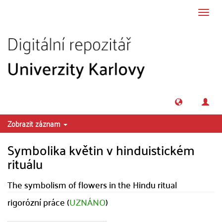
Přeskočit na obsah
Přepn
navig
Zobrazit záznam
Symbolika květin v hinduistickém
rituálu
The symbolism of flowers in the Hindu ritual
rigorózní práce (
UZNÁNO
)