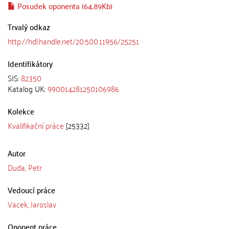
Posudek oponenta (64.89Kb)
Trvalý odkaz
http://hdl.handle.net/20.500.11956/25251
Identifikátory
SIS:
82350
Katalog UK:
990014281250106986
Kolekce
Kvalifikační práce
[25332]
Autor
Duda, Petr
Vedoucí práce
Vacek, Jaroslav
Oponent práce