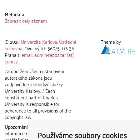
Metadata
Zobrazit celý záznam
© 2025
Univerzita Karlova
,
Ústřední
Theme by
knihovna
, Ovocný trh 560/5, 116 36
Praha 1;
email: admin-repozitar [at]
cuni.cz
Za dodržení všech ustanovení
autorského zákona jsou
zodpovědné jednotlivé složky
Univerzity Karlovy. / Each
constituent part of Charles
University is responsible for
adherence to all provisions of the
copyright law.
Upozornění / Notice:
Získané
Používáme soubory cookies
informace nemohou být použity k
výdělečným účelům nebo vydávány