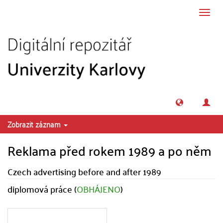
Přeskočit na obsah
Přepn
navig
Zobrazit záznam
Reklama před rokem 1989 a po něm
Czech advertising before and after 1989
diplomová práce (
OBHÁJENO
)