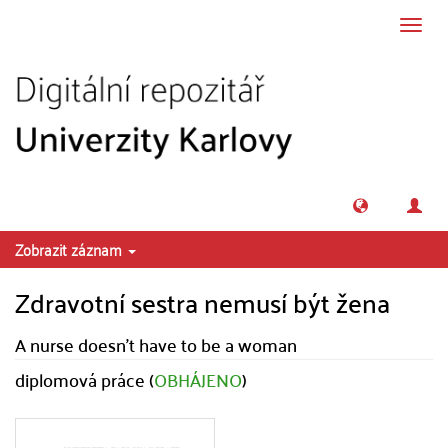
Přeskočit na obsah
Přepn
navig
Zobrazit záznam
Zdravotní sestra nemusí být žena
A nurse doesn't have to be a woman
diplomová práce (
OBHÁJENO
)