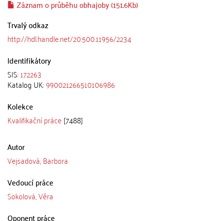
Záznam o průběhu obhajoby (151.6Kb)
Trvalý odkaz
http://hdl.handle.net/20.500.11956/2234
Identifikátory
SIS:
172263
Katalog UK:
990021266510106986
Kolekce
Kvalifikační práce
[7488]
Autor
Vejsadová, Barbora
Vedoucí práce
Sokolová, Věra
Oponent práce