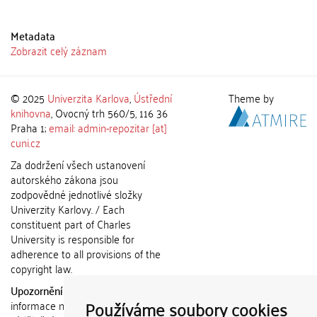
Metadata
Zobrazit celý záznam
© 2025
Univerzita Karlova
,
Ústřední
Theme by
knihovna
, Ovocný trh 560/5, 116 36
Praha 1;
email: admin-repozitar [at]
cuni.cz
Za dodržení všech ustanovení
autorského zákona jsou
zodpovědné jednotlivé složky
Univerzity Karlovy. / Each
constituent part of Charles
University is responsible for
adherence to all provisions of the
copyright law.
Upozornění / Notice:
Získané
Používáme soubory cookies
informace nemohou být použity k