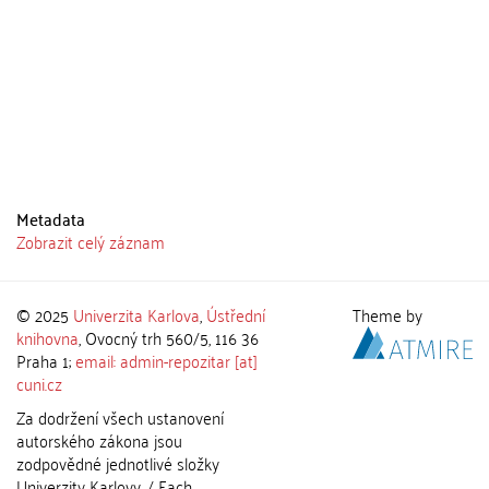
Metadata
Zobrazit celý záznam
© 2025
Univerzita Karlova
,
Ústřední
Theme by
knihovna
, Ovocný trh 560/5, 116 36
Praha 1;
email: admin-repozitar [at]
cuni.cz
Za dodržení všech ustanovení
autorského zákona jsou
zodpovědné jednotlivé složky
Univerzity Karlovy. / Each