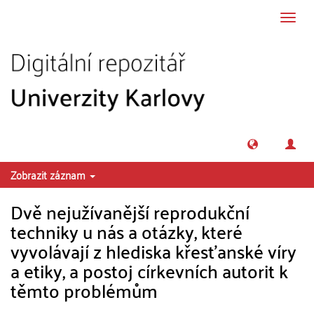
Přeskočit na obsah
Přepn
navig
Zobrazit záznam
Dvě nejužívanější reprodukční
techniky u nás a otázky, které
vyvolávají z hlediska křesťanské víry
a etiky, a postoj církevních autorit k
těmto problémům