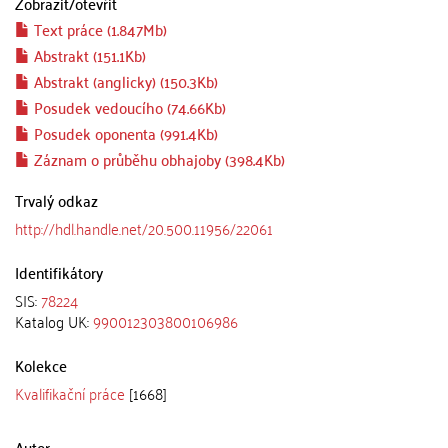
Zobrazit/
otevřít
Text práce (1.847Mb)
Abstrakt (151.1Kb)
Abstrakt (anglicky) (150.3Kb)
Posudek vedoucího (74.66Kb)
Posudek oponenta (991.4Kb)
Záznam o průběhu obhajoby (398.4Kb)
Trvalý odkaz
http://hdl.handle.net/20.500.11956/22061
Identifikátory
SIS:
78224
Katalog UK:
990012303800106986
Kolekce
Kvalifikační práce
[1668]
Autor