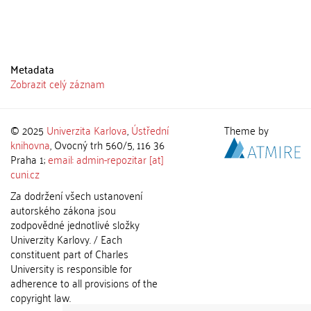
Metadata
Zobrazit celý záznam
© 2025
Univerzita Karlova
,
Ústřední
Theme by
knihovna
, Ovocný trh 560/5, 116 36
Praha 1;
email: admin-repozitar [at]
cuni.cz
Za dodržení všech ustanovení
autorského zákona jsou
zodpovědné jednotlivé složky
Univerzity Karlovy. / Each
constituent part of Charles
University is responsible for
adherence to all provisions of the
copyright law.