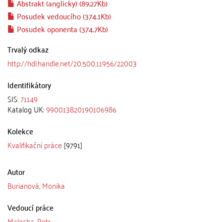
Abstrakt (anglicky) (89.27Kb)
Posudek vedoucího (374.1Kb)
Posudek oponenta (374.7Kb)
Trvalý odkaz
http://hdl.handle.net/20.500.11956/22003
Identifikátory
SIS:
71149
Katalog UK:
990013820190106986
Kolekce
Kvalifikační práce
[9791]
Autor
Burianová, Monika
Vedoucí práce
Malecha, Petr