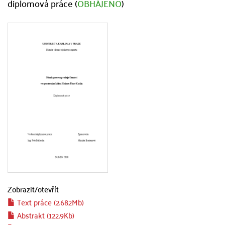
diplomová práce (
OBHÁJENO
)
Zobrazit/
otevřít
Text práce (2.682Mb)
Abstrakt (122.9Kb)