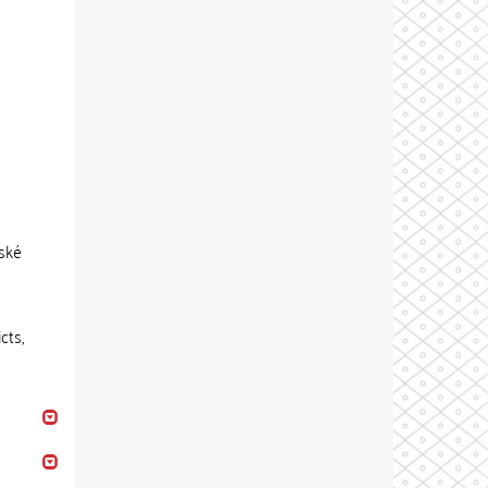
tské
cts,