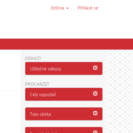
čeština
Přihlásit se
ODKAZY
Užitečné odkazy
PROCHÁZET
Celý repozitář
Tato sbírka