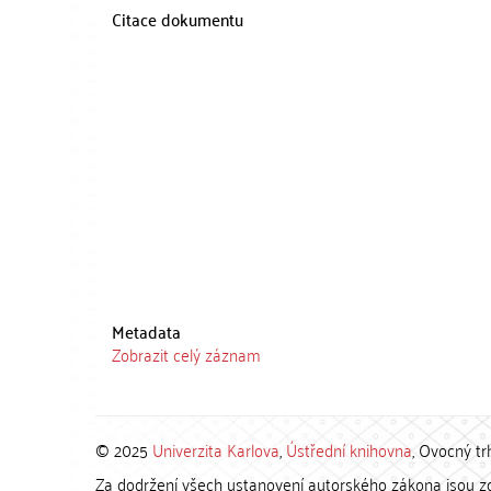
Citace dokumentu
Metadata
Zobrazit celý záznam
© 2025
Univerzita Karlova
,
Ústřední knihovna
, Ovocný tr
Za dodržení všech ustanovení autorského zákona jsou zod