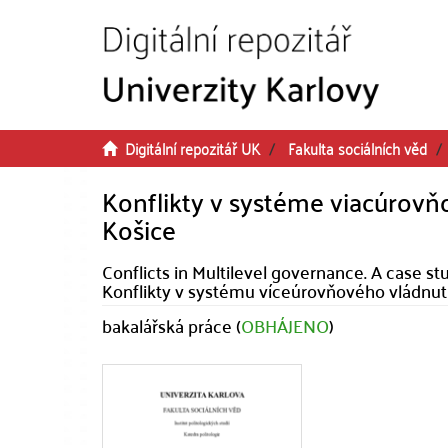
Přeskočit na obsah
Digitální repozitář UK
Fakulta sociálních věd
Konflikty v systéme viacúrovň
Košice
Conflicts in Multilevel governance. A case stu
Konflikty v systému víceúrovňového vládnutí
bakalářská práce (
OBHÁJENO
)