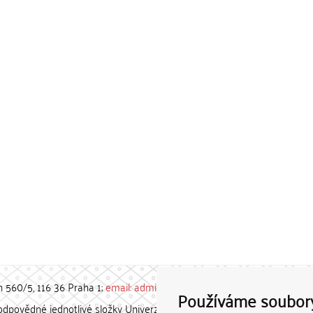
h 560/5, 116 36 Praha 1;
email: admin-repozitar [at] cuni.cz
Používáme soubor
povědné jednotlivé složky Univerzity Karlovy. / Each constituent