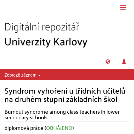
Přeskočit na obsah
Přepn
navig
Zobrazit záznam
Syndrom vyhoření u třídních učitelů
na druhém stupni základních škol
Burnout syndrome among class teachers in lower
secondary schools
diplomová práce (
OBHÁJENO
)