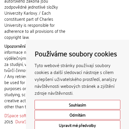
autorského zákona jsou
zodpovědné jednotlivé složky
Univerzity Karlovy. / Each
constituent part of Charles
University is responsible for
adherence to all provisions of the
copyright law.
Upozornění / Notice:
Získané
Používáme soubory cookies
informace nemohou být použity k
výdělečným účelům nebo vydávány
za studijní, vědeckou nebo jinou
Tyto webové stránky používají soubory
tvůrčí činnost jiné osoby než autora.
cookies a další sledovací nástroje s cílem
/ Any retrieved information shall not
vylepšení uživatelského prostředí, analýzy
be used for any commercial
návštěvnosti webových stránek a zjištění
purposes or claimed as results of
zdroje návštěvnosti.
studying, scientific or any other
creative activities of any person
Souhlasím
other than the author.
DSpace software
copyright © 2002-
Odmítám
2015
DuraSpace
Upravit mé předvolby