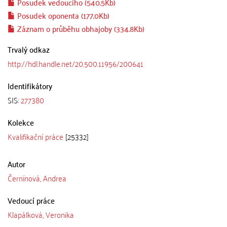
Posudek vedoucího (540.5Kb)
Posudek oponenta (177.0Kb)
Záznam o průběhu obhajoby (334.8Kb)
Trvalý odkaz
http://hdl.handle.net/20.500.11956/200641
Identifikátory
SIS:
277380
Kolekce
Kvalifikační práce
[25332]
Autor
Černínová, Andrea
Vedoucí práce
Klapálková, Veronika