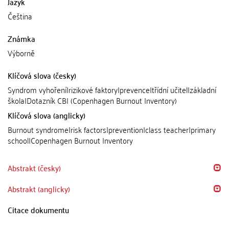
Jazyk
Čeština
Známka
Výborně
Klíčová slova (česky)
Syndrom vyhoření|rizikové faktory|prevence|třídní učitel|základní
škola|Dotazník CBI (Copenhagen Burnout Inventory)
Klíčová slova (anglicky)
Burnout syndrome|risk factors|prevention|class teacher|primary
school|Copenhagen Burnout Inventory
Abstrakt (česky)
Abstrakt (anglicky)
Citace dokumentu