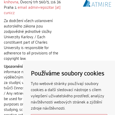
knihovna
, Ovocný trh 560/5, 116 36
Praha 1;
email: admin-repozitar [at]
cuni.cz
Za dodržení všech ustanovení
autorského zákona jsou
zodpovědné jednotlivé složky
Univerzity Karlovy. / Each
constituent part of Charles
University is responsible for
adherence to all provisions of the
copyright law.
Upozornění / Notice:
Získané
Používáme soubory cookies
informace nemohou být použity k
výdělečným účelům nebo vydávány
za studijní, vědeckou nebo jinou
Tyto webové stránky používají soubory
tvůrčí činnost jiné osoby než autora.
cookies a další sledovací nástroje s cílem
/ Any retrieved information shall not
vylepšení uživatelského prostředí, analýzy
be used for any commercial
návštěvnosti webových stránek a zjištění
purposes or claimed as results of
zdroje návštěvnosti.
studying, scientific or any other
creative activities of any person