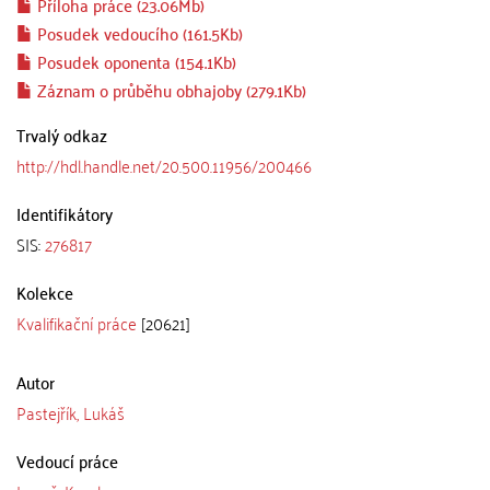
Příloha práce (23.06Mb)
Posudek vedoucího (161.5Kb)
Posudek oponenta (154.1Kb)
Záznam o průběhu obhajoby (279.1Kb)
Trvalý odkaz
http://hdl.handle.net/20.500.11956/200466
Identifikátory
SIS:
276817
Kolekce
Kvalifikační práce
[20621]
Autor
Pastejřík, Lukáš
Vedoucí práce