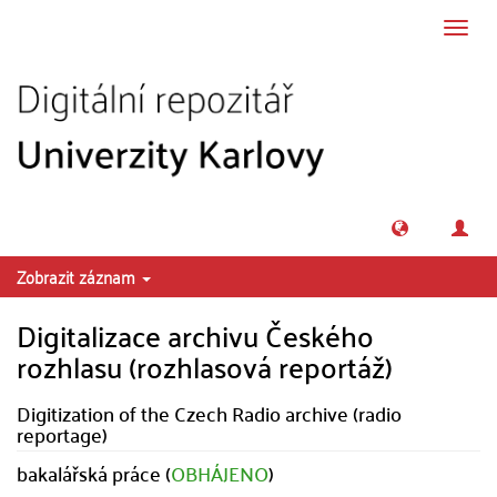
Přeskočit na obsah
Přepn
navig
Zobrazit záznam
Digitalizace archivu Českého
rozhlasu (rozhlasová reportáž)
Digitization of the Czech Radio archive (radio
reportage)
bakalářská práce (
OBHÁJENO
)