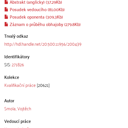
Abstrakt (anglicky) (37.29Kb)
Posudek vedoucího (81.00Kb)
Posudek oponenta (309.3Kb)
Záznam o průběhu obhajoby (279.8Kb)
Trvalý odkaz
http://hdl.handle.net/20.500.11956/200439
Identifikátory
SIS:
271826
Kolekce
Kvalifikační práce
[20621]
Autor
Smola, Vojtěch
Vedoucí práce