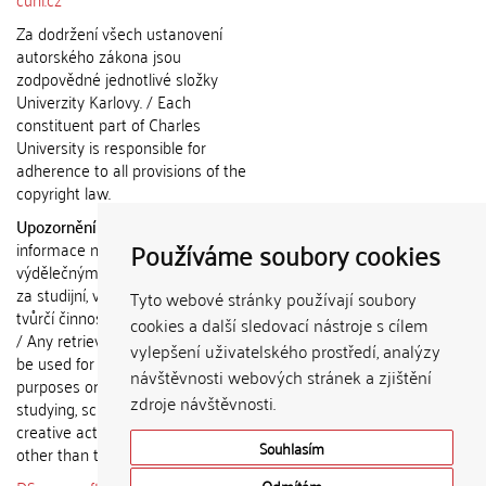
Za dodržení všech ustanovení
autorského zákona jsou
zodpovědné jednotlivé složky
Univerzity Karlovy. / Each
constituent part of Charles
University is responsible for
adherence to all provisions of the
copyright law.
Upozornění / Notice:
Získané
Používáme soubory cookies
informace nemohou být použity k
výdělečným účelům nebo vydávány
za studijní, vědeckou nebo jinou
Tyto webové stránky používají soubory
tvůrčí činnost jiné osoby než autora.
cookies a další sledovací nástroje s cílem
/ Any retrieved information shall not
vylepšení uživatelského prostředí, analýzy
be used for any commercial
návštěvnosti webových stránek a zjištění
purposes or claimed as results of
zdroje návštěvnosti.
studying, scientific or any other
creative activities of any person
Souhlasím
other than the author.
Odmítám