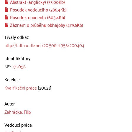
Abstrakt (anglicky) (73.00Kb)
Posudek vedoucího (286.4Kb)
Posudek oponenta (603.4Kb)
Záznam o průběhu obhajoby (279.6Kb)
Trvalý odkaz
http://hdl.handle.net/20.500.11956/200404
Identifikátory
SIS:
272056
Kolekce
Kvalifikační práce
[20621]
Autor
Zahrádka, Filip
Vedoucí práce