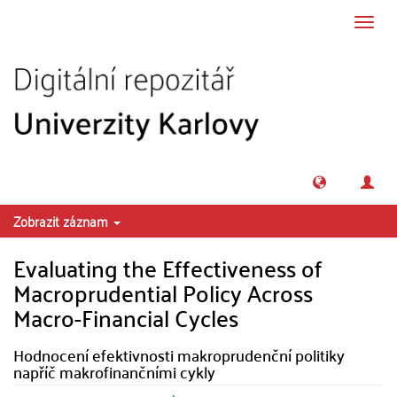
Přeskočit na obsah
Přepn
navig
Zobrazit záznam
Evaluating the Effectiveness of
Macroprudential Policy Across
Macro-Financial Cycles
Hodnocení efektivnosti makroprudenční politiky
napříč makrofinančními cykly