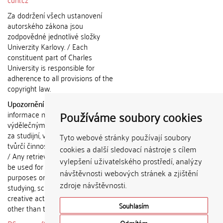
Za dodržení všech ustanovení
autorského zákona jsou
zodpovědné jednotlivé složky
Univerzity Karlovy. / Each
constituent part of Charles
University is responsible for
adherence to all provisions of the
copyright law.
Upozornění / Notice:
Získané
Používáme soubory cookies
informace nemohou být použity k
výdělečným účelům nebo vydávány
za studijní, vědeckou nebo jinou
Tyto webové stránky používají soubory
tvůrčí činnost jiné osoby než autora.
cookies a další sledovací nástroje s cílem
/ Any retrieved information shall not
vylepšení uživatelského prostředí, analýzy
be used for any commercial
návštěvnosti webových stránek a zjištění
purposes or claimed as results of
zdroje návštěvnosti.
studying, scientific or any other
creative activities of any person
Souhlasím
other than the author.
Odmítám