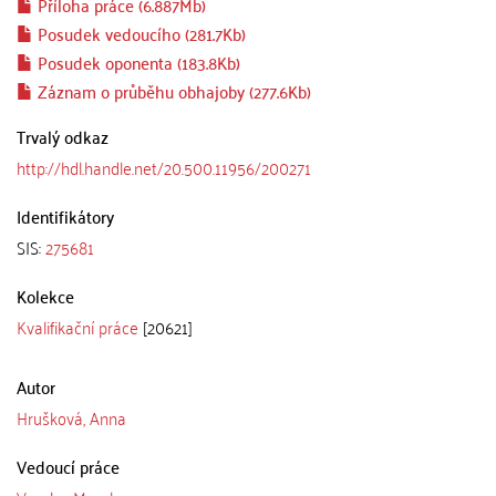
Příloha práce (6.887Mb)
Posudek vedoucího (281.7Kb)
Posudek oponenta (183.8Kb)
Záznam o průběhu obhajoby (277.6Kb)
Trvalý odkaz
http://hdl.handle.net/20.500.11956/200271
Identifikátory
SIS:
275681
Kolekce
Kvalifikační práce
[20621]
Autor
Hrušková, Anna
Vedoucí práce