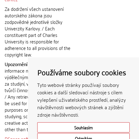
Za dodržení všech ustanovení
autorského zákona jsou
zodpovědné jednotlivé složky
Univerzity Karlovy. / Each
constituent part of Charles
University is responsible for
adherence to all provisions of the
copyright law.
Upozornění / Notice:
Získané
Používáme soubory cookies
informace nemohou být použity k
výdělečným účelům nebo vydávány
za studijní, vědeckou nebo jinou
Tyto webové stránky používají soubory
tvůrčí činnost jiné osoby než autora.
cookies a další sledovací nástroje s cílem
/ Any retrieved information shall not
vylepšení uživatelského prostředí, analýzy
be used for any commercial
návštěvnosti webových stránek a zjištění
purposes or claimed as results of
zdroje návštěvnosti.
studying, scientific or any other
creative activities of any person
Souhlasím
other than the author.
DSpace software
copyright © 2002-
Odmítám