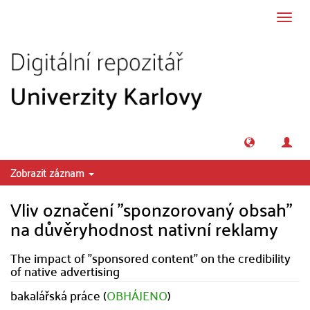
Přeskočit na obsah
Přepn
navig
Zobrazit záznam
Vliv označení "sponzorovaný obsah"
na důvěryhodnost nativní reklamy
The impact of "sponsored content" on the credibility
of native advertising
bakalářská práce (
OBHÁJENO
)