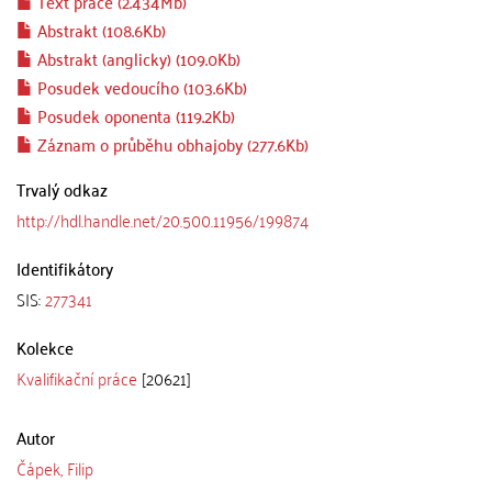
Text práce (2.434Mb)
Abstrakt (108.6Kb)
Abstrakt (anglicky) (109.0Kb)
Posudek vedoucího (103.6Kb)
Posudek oponenta (119.2Kb)
Záznam o průběhu obhajoby (277.6Kb)
Trvalý odkaz
http://hdl.handle.net/20.500.11956/199874
Identifikátory
SIS:
277341
Kolekce
Kvalifikační práce
[20621]
Autor
Čápek, Filip