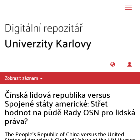
Přeskočit na obsah
Přepn
navig
Zobrazit záznam
Čínská lidová republika versus
Spojené státy americké: Střet
hodnot na půdě Rady OSN pro lidská
práva?
The People's Republic of China versus the United
States of America: A Clash of Values at the UN Human