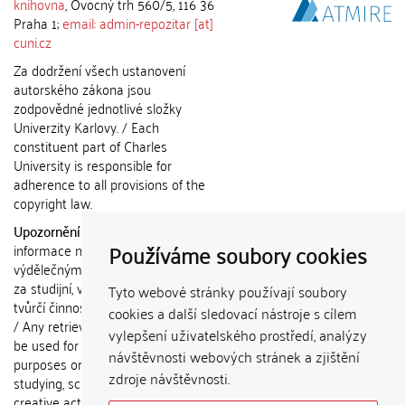
knihovna
, Ovocný trh 560/5, 116 36
Praha 1;
email: admin-repozitar [at]
cuni.cz
Za dodržení všech ustanovení
autorského zákona jsou
zodpovědné jednotlivé složky
Univerzity Karlovy. / Each
constituent part of Charles
University is responsible for
adherence to all provisions of the
copyright law.
Upozornění / Notice:
Získané
Používáme soubory cookies
informace nemohou být použity k
výdělečným účelům nebo vydávány
za studijní, vědeckou nebo jinou
Tyto webové stránky používají soubory
tvůrčí činnost jiné osoby než autora.
cookies a další sledovací nástroje s cílem
/ Any retrieved information shall not
vylepšení uživatelského prostředí, analýzy
be used for any commercial
návštěvnosti webových stránek a zjištění
purposes or claimed as results of
zdroje návštěvnosti.
studying, scientific or any other
creative activities of any person