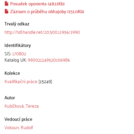
Posudek oponenta (48.11Kb)
Záznam o průběhu obhajoby (151.0Kb)
Trvalý odkaz
http://hdl.handle.net/20.500.11956/1990
Identifikátory
SIS:
170802
Katalog UK:
990021249520106986
Kolekce
Kvalifikační práce
[15249]
Autor
Kubíčková, Tereza
Vedoucí práce
Vokoun, Rudolf