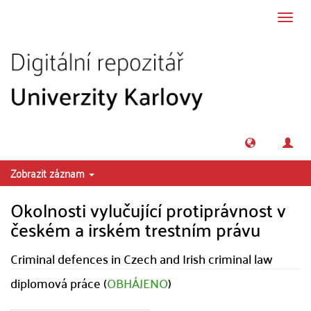
Přeskočit na obsah
Přepn
navig
Zobrazit záznam
Okolnosti vylučující protiprávnost v
českém a irském trestním právu
Criminal defences in Czech and Irish criminal law
diplomová práce (
OBHÁJENO
)