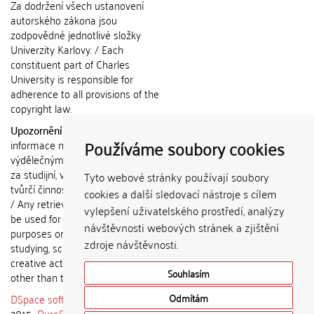
Za dodržení všech ustanovení
autorského zákona jsou
zodpovědné jednotlivé složky
Univerzity Karlovy. / Each
constituent part of Charles
University is responsible for
adherence to all provisions of the
copyright law.
Upozornění / Notice:
Získané
Používáme soubory cookies
informace nemohou být použity k
výdělečným účelům nebo vydávány
za studijní, vědeckou nebo jinou
Tyto webové stránky používají soubory
tvůrčí činnost jiné osoby než autora.
cookies a další sledovací nástroje s cílem
/ Any retrieved information shall not
vylepšení uživatelského prostředí, analýzy
be used for any commercial
návštěvnosti webových stránek a zjištění
purposes or claimed as results of
zdroje návštěvnosti.
studying, scientific or any other
creative activities of any person
Souhlasím
other than the author.
DSpace software
copyright © 2002-
Odmítám
2015
DuraSpace