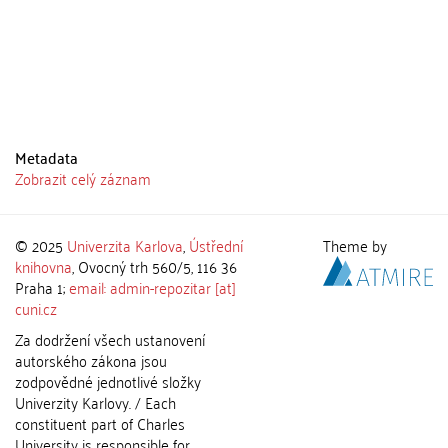
Metadata
Zobrazit celý záznam
© 2025
Univerzita Karlova
,
Ústřední
Theme by
knihovna
, Ovocný trh 560/5, 116 36
Praha 1;
email: admin-repozitar [at]
cuni.cz
Za dodržení všech ustanovení
autorského zákona jsou
zodpovědné jednotlivé složky
Univerzity Karlovy. / Each
constituent part of Charles
University is responsible for