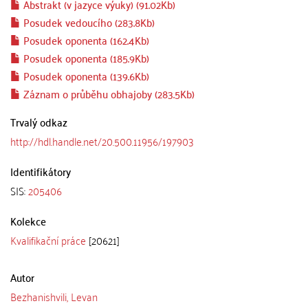
Abstrakt (v jazyce výuky) (91.02Kb)
Posudek vedoucího (283.8Kb)
Posudek oponenta (162.4Kb)
Posudek oponenta (185.9Kb)
Posudek oponenta (139.6Kb)
Záznam o průběhu obhajoby (283.5Kb)
Trvalý odkaz
http://hdl.handle.net/20.500.11956/197903
Identifikátory
SIS:
205406
Kolekce
Kvalifikační práce
[20621]
Autor
Bezhanishvili, Levan