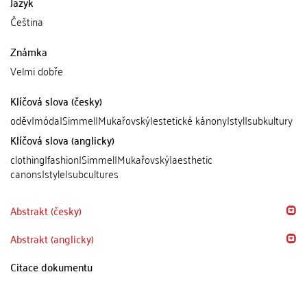
Jazyk
Čeština
Známka
Velmi dobře
Klíčová slova (česky)
oděv|móda|Simmel|Mukařovský|estetické kánony|styl|subkultury
Klíčová slova (anglicky)
clothing|fashion|Simmel|Mukařovský|aesthetic
canons|style|subcultures
Abstrakt (česky)
Abstrakt (anglicky)
Citace dokumentu