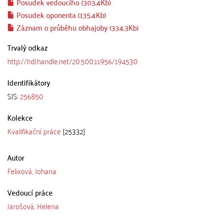
Posudek vedoucího (303.4Kb)
Posudek oponenta (135.4Kb)
Záznam o průběhu obhajoby (334.3Kb)
Trvalý odkaz
http://hdl.handle.net/20.500.11956/194530
Identifikátory
SIS:
256850
Kolekce
Kvalifikační práce
[25332]
Autor
Felixová, Johana
Vedoucí práce
Jarošová, Helena