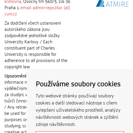
knihovna
, Ovocný trh 560/5, 116 36
Praha 1;
email: admin-repozitar [at]
cuni.cz
Za dodržení všech ustanovení
autorského zákona jsou
zodpovědné jednotlivé složky
Univerzity Karlovy. / Each
constituent part of Charles
University is responsible for
adherence to all provisions of the
copyright law.
Upozornění / Notice:
Získané
Používáme soubory cookies
informace nemohou být použity k
výdělečným účelům nebo vydávány
za studijní, vědeckou nebo jinou
Tyto webové stránky používají soubory
tvůrčí činnost jiné osoby než autora.
cookies a další sledovací nástroje s cílem
/ Any retrieved information shall not
vylepšení uživatelského prostředí, analýzy
be used for any commercial
návštěvnosti webových stránek a zjištění
purposes or claimed as results of
zdroje návštěvnosti.
studying, scientific or any other
creative activities of any person