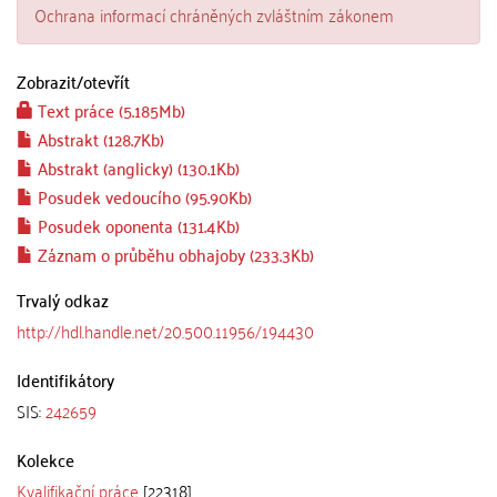
Ochrana informací chráněných zvláštním zákonem
Zobrazit/
otevřít
Text práce (5.185Mb)
Abstrakt (128.7Kb)
Abstrakt (anglicky) (130.1Kb)
Posudek vedoucího (95.90Kb)
Posudek oponenta (131.4Kb)
Záznam o průběhu obhajoby (233.3Kb)
Trvalý odkaz
http://hdl.handle.net/20.500.11956/194430
Identifikátory
SIS:
242659
Kolekce
Kvalifikační práce
[22318]