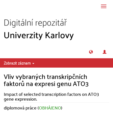
Přeskočit na obsah
Přepn
navig
Zobrazit záznam
Vliv vybraných transkripčních
faktorů na expresi genu ATO3
Impact of selected transcription factors on ATO3
gene expression.
diplomová práce (
OBHÁJENO
)