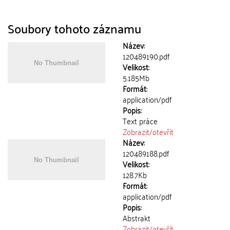
Soubory tohoto záznamu
Název:
120489190.pdf
Velikost:
5.185Mb
Formát:
application/pdf
Popis:
Text práce
Zobrazit/
otevřít
Název:
120489188.pdf
Velikost:
128.7Kb
Formát:
application/pdf
Popis:
Abstrakt
Zobrazit/
otevřít