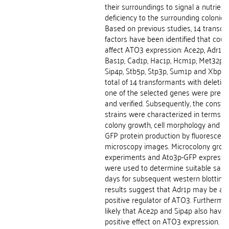
their surroundings to signal a nutrient
deficiency to the surrounding colonies.
Based on previous studies, 14 transcri
factors have been identified that coul
affect ATO3 expression: Ace2p, Adr1p, 
Bas1p, Cad1p, Hac1p, Hcm1p, Met32p, 
Sip4p, Stb5p, Stp3p, Sum1p and Xbp1p
total of 14 transformants with deletion
one of the selected genes were prep
and verified. Subsequently, the constr
strains were characterized in terms o
colony growth, cell morphology and A
GFP protein production by fluorescen
microscopy images. Microcolony grow
experiments and Ato3p-GFP expressi
were used to determine suitable samp
days for subsequent western blotting.
results suggest that Adr1p may be a
positive regulator of ATO3. Furthermore
likely that Ace2p and Sip4p also have 
positive effect on ATO3 expression. T