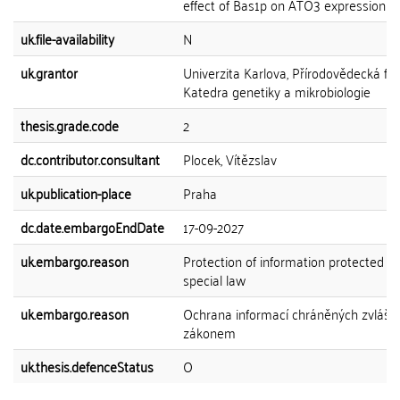
effect of Bas1p on ATO3 expression is..
uk.file-availability
N
uk.grantor
Univerzita Karlova, Přírodovědecká fak
Katedra genetiky a mikrobiologie
thesis.grade.code
2
dc.contributor.consultant
Plocek, Vítězslav
uk.publication-place
Praha
dc.date.embargoEndDate
17-09-2027
uk.embargo.reason
Protection of information protected b
special law
uk.embargo.reason
Ochrana informací chráněných zvlášt
zákonem
uk.thesis.defenceStatus
O