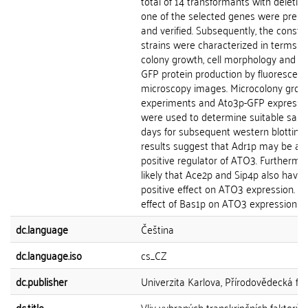
total of 14 transformants with deletion
one of the selected genes were prep
and verified. Subsequently, the constr
strains were characterized in terms o
colony growth, cell morphology and A
GFP protein production by fluorescen
microscopy images. Microcolony grow
experiments and Ato3p-GFP expressi
were used to determine suitable samp
days for subsequent western blotting.
results suggest that Adr1p may be a
positive regulator of ATO3. Furthermore
likely that Ace2p and Sip4p also have 
positive effect on ATO3 expression. T
effect of Bas1p on ATO3 expression is..
dc.language
Čeština
dc.language.iso
cs_CZ
dc.publisher
Univerzita Karlova, Přírodovědecká fak
dc.title
Vliv vybraných transkripčních faktorů 