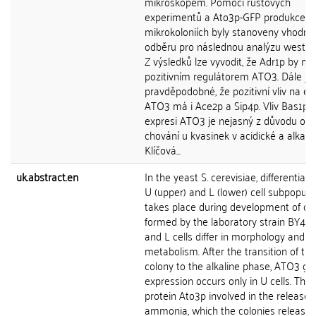
mikroskopem. Pomocí růstových
experimentů a Ato3p-GFP produkce v
mikrokoloniích byly stanoveny vhodné
odběru pro následnou analýzu western
Z výsledků lze vyvodit, že Adr1p by mo
pozitivním regulátorem ATO3. Dále je
pravděpodobné, že pozitivní vliv na ex
ATO3 má i Ace2p a Sip4p. Vliv Bas1p 
expresi ATO3 je nejasný z důvodu odl
chování u kvasinek v acidické a alkalick
Klíčová...
uk.abstract.en
In the yeast S. cerevisiae, differentiati
U (upper) and L (lower) cell subpopula
takes place during development of co
formed by the laboratory strain BY474
and L cells differ in morphology and
metabolism. After the transition of the
colony to the alkaline phase, ATO3 ge
expression occurs only in U cells. The
protein Ato3p involved in the release 
ammonia, which the colonies release 