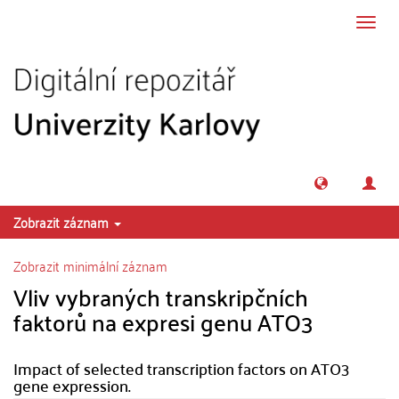
Přeskočit na obsah
Přepn
navig
Zobrazit záznam
Zobrazit minimální záznam
Vliv vybraných transkripčních
faktorů na expresi genu ATO3
Impact of selected transcription factors on ATO3
gene expression.