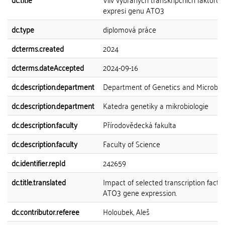
expresi genu ATO3
dc.type
diplomová práce
dcterms.created
2024
dcterms.dateAccepted
2024-09-16
dc.description.department
Department of Genetics and Microbio
dc.description.department
Katedra genetiky a mikrobiologie
dc.description.faculty
Přírodovědecká fakulta
dc.description.faculty
Faculty of Science
dc.identifier.repId
242659
dc.title.translated
Impact of selected transcription facto
ATO3 gene expression.
dc.contributor.referee
Holoubek, Aleš