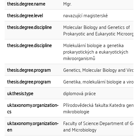
thesis.degree.name
Mgr.
thesis.degree.level
navazující magisterské
thesis.degree.discipline
Molecular Biology and Genetics of
Prokaryotic and Eukaryotic Microorga
thesis.degree.discipline
Molekulární biologie a genetika
prokaryotických a eukaryotických
mikroorganismů
thesis.degree.program
Genetics, Molecular Biology and Virol
thesis.degree.program
Genetika, molekulární biologie a virolo
uk.thesis.type
diplomová práce
uk.taxonomy.organization-
Přírodovědecká fakulta::Katedra genet
cs
mikrobiologie
uk.taxonomy.organization-
Faculty of Science::Department of Gen
en
and Microbiology