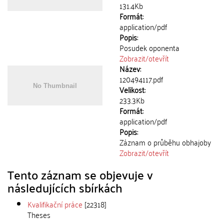
131.4Kb
Formát:
application/pdf
Popis:
Posudek oponenta
Zobrazit/
otevřít
Název:
120494117.pdf
Velikost:
233.3Kb
Formát:
application/pdf
Popis:
Záznam o průběhu obhajoby
Zobrazit/
otevřít
Tento záznam se objevuje v
následujících sbírkách
Kvalifikační práce
[22318]
Theses