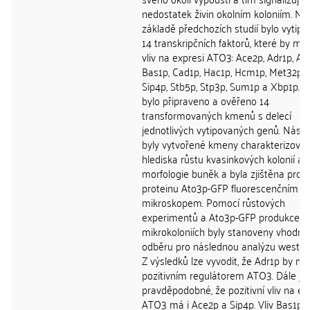
nedostatek živin okolním koloniím. Na
základě předchozích studií bylo vytip
14 transkripčních faktorů, které by mo
vliv na expresi ATO3: Ace2p, Adr1p, Aft
Bas1p, Cad1p, Hac1p, Hcm1p, Met32p, 
Sip4p, Stb5p, Stp3p, Sum1p a Xbp1p. 
bylo připraveno a ověřeno 14
transformovaných kmenů s delecí
jednotlivých vytipovaných genů. Násl
byly vytvořené kmeny charakterizován
hlediska růstu kvasinkových kolonií a
morfologie buněk a byla zjištěna prod
proteinu Ato3p-GFP fluorescenčním
mikroskopem. Pomocí růstových
experimentů a Ato3p-GFP produkce v
mikrokoloniích byly stanoveny vhodné
odběru pro následnou analýzu western
Z výsledků lze vyvodit, že Adr1p by mo
pozitivním regulátorem ATO3. Dále je
pravděpodobné, že pozitivní vliv na ex
ATO3 má i Ace2p a Sip4p. Vliv Bas1p 