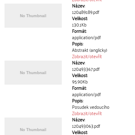
Název:
120489189.pdf
Velikost:
130.1Kb
Formát:
application/pdf
Popis:
Abstrakt (anglicky)
Zobrazit/
otevřít
Název:
120493367.pdf
Velikost:
95.90Kb
Formát:
application/pdf
Popis:
Posudek vedoucího
Zobrazit/
otevřít
Název:
120493063.pdf
Velikost: