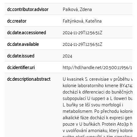
dc.contributor.advisor
Palková, Zdena
dc.creator
Faltýnková, Kateřina
dc.date.accessioned
2024-11-29T12:56:51Z
dc.date.available
2024-11-29T12:56:51Z
dc.date.issued
2024
dc.identifier.uri
http://hdl.handle.net/20.500.11956/19
dc.description.abstract
U kvasinek S. cerevisiae v průběhu vý
kolonie laboratorního kmene BY4742
dochází k diferenciaci do buněčných
subpopulací U (upper) a L (lower) buně
L buňky se liší svou morfologií i
metabolismem. Po přechodu kolonie 
alkalické fáze dochází k expresi genu
pouze v U buňkách. Protein Ato3p hraj
v uvolňování amoniaku, který kolonie 
svého okolí vypouští a tím signalizují