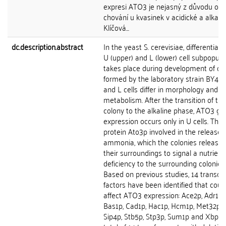
expresi ATO3 je nejasný z důvodu odl
chování u kvasinek v acidické a alkalick
Klíčová...
dc.description.abstract
In the yeast S. cerevisiae, differentiati
U (upper) and L (lower) cell subpopula
takes place during development of co
formed by the laboratory strain BY474
and L cells differ in morphology and
metabolism. After the transition of the
colony to the alkaline phase, ATO3 ge
expression occurs only in U cells. The
protein Ato3p involved in the release 
ammonia, which the colonies release 
their surroundings to signal a nutrient
deficiency to the surrounding colonies.
Based on previous studies, 14 transcri
factors have been identified that coul
affect ATO3 expression: Ace2p, Adr1p, 
Bas1p, Cad1p, Hac1p, Hcm1p, Met32p, 
Sip4p, Stb5p, Stp3p, Sum1p and Xbp1p