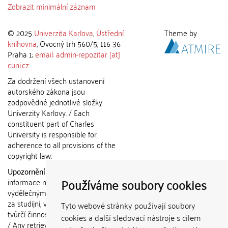
Zobrazit minimální záznam
© 2025
Univerzita Karlova
,
Ústřední
Theme by
knihovna
, Ovocný trh 560/5, 116 36
Praha 1;
email: admin-repozitar [at]
cuni.cz
Za dodržení všech ustanovení
autorského zákona jsou
zodpovědné jednotlivé složky
Univerzity Karlovy. / Each
constituent part of Charles
University is responsible for
adherence to all provisions of the
copyright law.
Upozornění / Notice:
Získané
Používáme soubory cookies
informace nemohou být použity k
výdělečným účelům nebo vydávány
za studijní, vědeckou nebo jinou
Tyto webové stránky používají soubory
tvůrčí činnost jiné osoby než autora.
cookies a další sledovací nástroje s cílem
/ Any retrieved information shall not