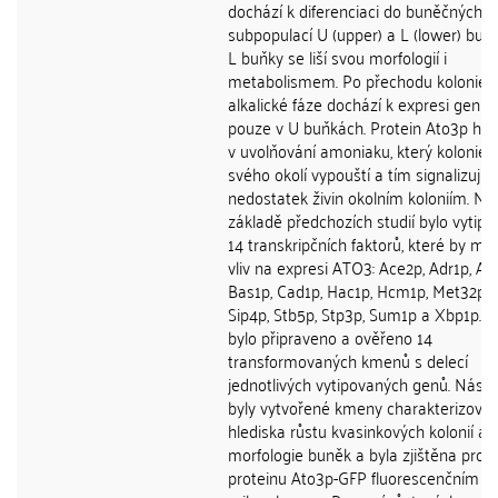
dochází k diferenciaci do buněčných
subpopulací U (upper) a L (lower) buně
L buňky se liší svou morfologií i
metabolismem. Po přechodu kolonie 
alkalické fáze dochází k expresi genu
pouze v U buňkách. Protein Ato3p hraj
v uvolňování amoniaku, který kolonie 
svého okolí vypouští a tím signalizují
nedostatek živin okolním koloniím. Na
základě předchozích studií bylo vytip
14 transkripčních faktorů, které by mo
vliv na expresi ATO3: Ace2p, Adr1p, Aft
Bas1p, Cad1p, Hac1p, Hcm1p, Met32p, 
Sip4p, Stb5p, Stp3p, Sum1p a Xbp1p. 
bylo připraveno a ověřeno 14
transformovaných kmenů s delecí
jednotlivých vytipovaných genů. Násl
byly vytvořené kmeny charakterizován
hlediska růstu kvasinkových kolonií a
morfologie buněk a byla zjištěna prod
proteinu Ato3p-GFP fluorescenčním