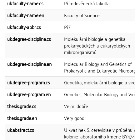
uk.faculty-name.cs
Přírodovědecká fakulta
uk.faculty-name.en
Faculty of Science
uk.faculty-abbr.cs
PřF
uk.degree-discipline.cs
Molekulární biologie a genetika
prokaryotických a eukaryotických
mikroorganismů
uk.degree-discipline.en
Molecular Biology and Genetics of
Prokaryotic and Eukaryotic Microorga
uk.degree-program.cs
Genetika, molekulární biologie a virolo
uk.degree-program.en
Genetics, Molecular Biology and Virol
thesis.grade.cs
Velmi dobře
thesis.grade.en
Very good
uk.abstract.cs
U kvasinek S. cerevisiae v průběhu vý
kolonie laboratorního kmene BY4742