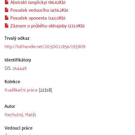
Abstrakt (anglicky) (86.61Kb)
Posudek vedoucího (456.2Kb)
Posudek oponenta (141.0Kb)
Záznam o průběhu obhajoby (231.9Kb)
Trvalý odkaz
http://hdl.handle.net/20.500.11956/193909
Identifikátory
SIS:
264449
Kolekce
Kvalifikační práce
[22318]
Autor
Nechutný, Matěj
Vedoucí práce