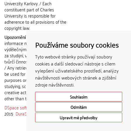
Univerzity Karlovy. / Each
constituent part of Charles
University is responsible for
adherence to all provisions of the
copyright law.
Upozornění / Notice:
Získané
Používáme soubory cookies
informace nemohou být použity k
výdělečným účelům nebo vydávány
za studijní, vědeckou nebo jinou
Tyto webové stránky používají soubory
tvůrčí činnost jiné osoby než autora.
cookies a další sledovací nástroje s cílem
/ Any retrieved information shall not
vylepšení uživatelského prostředí, analýzy
be used for any commercial
návštěvnosti webových stránek a zjištění
purposes or claimed as results of
zdroje návštěvnosti.
studying, scientific or any other
creative activities of any person
Souhlasím
other than the author.
DSpace software
copyright © 2002-
Odmítám
2015
DuraSpace
Upravit mé předvolby