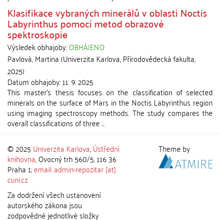
Klasifikace vybraných minerálů v oblasti Noctis
Labyrinthus pomocí metod obrazové
spektroskopie
Výsledek obhajoby:
OBHÁJENO
Pavlová, Martina
(
Univerzita Karlova, Přírodovědecká fakulta
,
2025
)
Datum obhajoby:
11. 9. 2025
This master's thesis focuses on the classification of selected
minerals on the surface of Mars in the Noctis Labyrinthus region
using imaging spectroscopy methods. The study compares the
overall classifications of three ...
© 2025
Univerzita Karlova
,
Ústřední
Theme by
knihovna
, Ovocný trh 560/5, 116 36
Praha 1;
email: admin-repozitar [at]
cuni.cz
Za dodržení všech ustanovení
autorského zákona jsou
zodpovědné jednotlivé složky