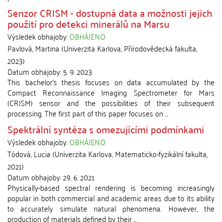
Senzor CRISM - dostupná data a možnosti jejich
použití pro detekci minerálů na Marsu
Výsledek obhajoby:
OBHÁJENO
Pavlová, Martina
(
Univerzita Karlova, Přírodovědecká fakulta
,
2023
)
Datum obhajoby:
5. 9. 2023
This bachelor's thesis focuses on data accumulated by the
Compact Reconnaissance Imaging Spectrometer for Mars
(CRISM) sensor and the possibilities of their subsequent
processing. The first part of this paper focuses on ...
Spektrální syntéza s omezujícími podmínkami
Výsledek obhajoby:
OBHÁJENO
Tódová, Lucia
(
Univerzita Karlova, Matematicko-fyzikální fakulta
,
2021
)
Datum obhajoby:
29. 6. 2021
Physically-based spectral rendering is becoming increasingly
popular in both commercial and academic areas due to its ability
to accurately simulate natural phenomena. However, the
production of materials defined by their ...