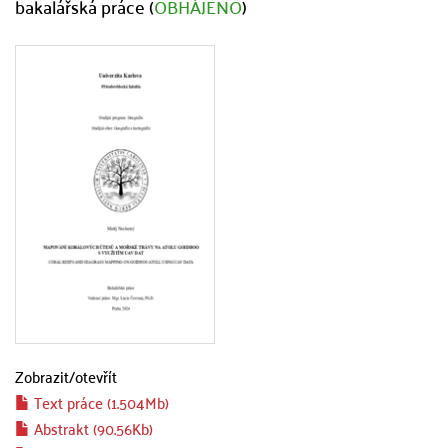
bakalářská práce (
OBHÁJENO
)
Zobrazit/
otevřít
Text práce (1.504Mb)
Abstrakt (90.56Kb)