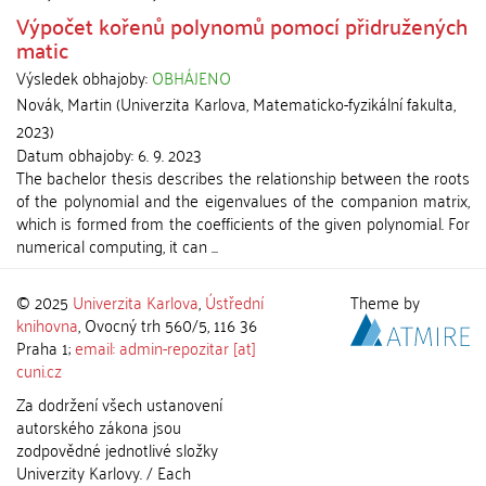
Výpočet kořenů polynomů pomocí přidružených
matic
Výsledek obhajoby:
OBHÁJENO
Novák, Martin
(
Univerzita Karlova, Matematicko-fyzikální fakulta
,
2023
)
Datum obhajoby:
6. 9. 2023
The bachelor thesis describes the relationship between the roots
of the polynomial and the eigenvalues of the companion matrix,
which is formed from the coefficients of the given polynomial. For
numerical computing, it can ...
© 2025
Univerzita Karlova
,
Ústřední
Theme by
knihovna
, Ovocný trh 560/5, 116 36
Praha 1;
email: admin-repozitar [at]
cuni.cz
Za dodržení všech ustanovení
autorského zákona jsou
zodpovědné jednotlivé složky
Univerzity Karlovy. / Each