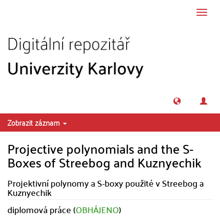
Přeskočit na obsah
Přepn
navig
Zobrazit záznam
Projective polynomials and the S-
Boxes of Streebog and Kuznyechik
Projektivní polynomy a S-boxy použité v Streebog a
Kuznyechik
diplomová práce (
OBHÁJENO
)