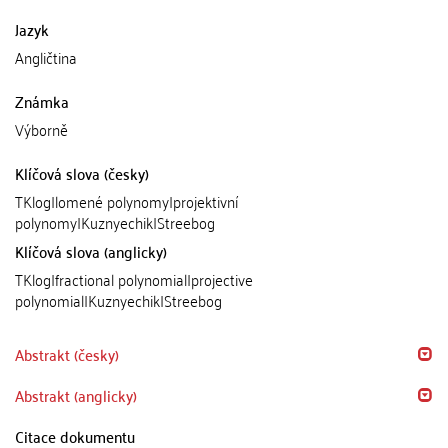
Jazyk
Angličtina
Známka
Výborně
Klíčová slova (česky)
TKlog|lomené polynomy|projektivní
polynomy|Kuznyechik|Streebog
Klíčová slova (anglicky)
TKlog|fractional polynomial|projective
polynomial|Kuznyechik|Streebog
Abstrakt (česky)
Abstrakt (anglicky)
Citace dokumentu