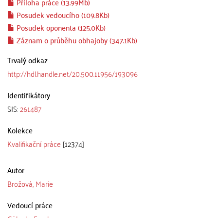
Příloha práce (13.99Mb)
Posudek vedoucího (109.8Kb)
Posudek oponenta (125.0Kb)
Záznam o průběhu obhajoby (347.1Kb)
Trvalý odkaz
http://hdl.handle.net/20.500.11956/193096
Identifikátory
SIS:
261487
Kolekce
Kvalifikační práce
[12374]
Autor
Brožová, Marie
Vedoucí práce