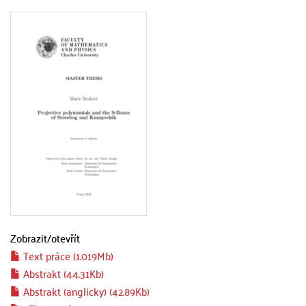
Zobrazit/
otevřít
Text práce (1.019Mb)
Abstrakt (44.31Kb)
Abstrakt (anglicky) (42.89Kb)