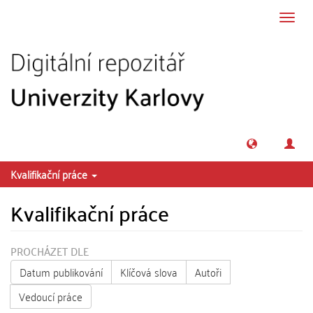
Přeskočit na obsah
Přepn
navig
Kvalifikační práce
Kvalifikační práce
PROCHÁZET DLE
Datum publikování
Klíčová slova
Autoři
Vedoucí práce