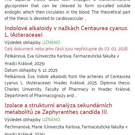
glycoprotein that can be cleaved to form so-called soluble
endoglin, which then circulates in the blood. The theoretical part
of the thesis is devoted to cardiovascular ...
Indolové alkaloidy v nažkách Centaurea cyanus
L. (Asteraceae)
Výsledek obhajoby:
UZNÁNO
Celý dokument nebo jeho části jsou nepřístupné do 03. 03. 2028
Pelikánová, Eva
(
Univerzita Karlova, Farmaceutická fakulta v
Hradci Králové
,
2025
)
Datum obhajoby:
5. 12. 2025
Pelikánová, Eva. Indole alkaloids from the achenes of Centaurea
cyanus L. (Asteraceae). Hradec Králové, 2025. Diploma thesis.
Charles University, Faculty of Pharmacy in Hradec Králové,
Department of Pharmacognozy and ...
Izolace a strukturní analýza sekundárních
metabolitů ze Zephyranthes candida III.
Výsledek obhajoby:
UZNÁNO
Pechmanová, Marie
(
Univerzita Karlova, Farmaceutická fakulta v
Hradci Králové
,
2026
)