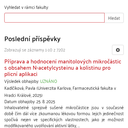
Vyhledat v rámci fakulty:
Hledat
Poslední příspěvky
Zobrazují se záznamy 1-10 z 7202
Příprava a hodnocení manitolových mikročástic
s obsahem N-acetylcysteinu a kolistinu pro
plicní aplikaci
Výsledek obhajoby:
UZNÁNO
Kadlčíková, Pavla
(
Univerzita Karlova, Farmaceutická fakulta v
Hradci Králové
,
2025
)
Datum obhajoby:
25. 8. 2025
Inhalovatelné sprejově sušené mikročástice jsou v současné
době čím dál více zkoumanou lékovou formou. Jejich jedinečnost
spočívá nejen ve specifických vlastnostech, jako je možnost
modifikovaného uvolňování aktivní látky, ...