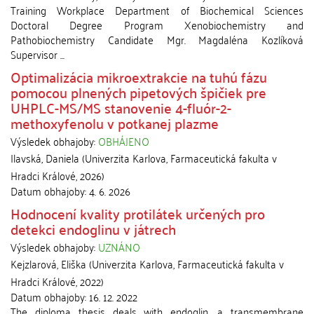
Training Workplace Department of Biochemical Sciences
Doctoral Degree Program Xenobiochemistry and
Pathobiochemistry Candidate Mgr. Magdaléna Kozlíková
Supervisor ...
Optimalizácia mikroextrakcie na tuhú fázu
pomocou plnených pipetových špičiek pre
UHPLC-MS/MS stanovenie 4-fluór-2-
methoxyfenolu v potkanej plazme
Výsledek obhajoby:
OBHÁJENO
Ilavská, Daniela
(
Univerzita Karlova, Farmaceutická fakulta v
Hradci Králové
,
2026
)
Datum obhajoby:
4. 6. 2026
Hodnocení kvality protilátek určených pro
detekci endoglinu v játrech
Výsledek obhajoby:
UZNÁNO
Kejzlarová, Eliška
(
Univerzita Karlova, Farmaceutická fakulta v
Hradci Králové
,
2022
)
Datum obhajoby:
16. 12. 2022
The diploma thesis deals with endoglin, a transmembrane