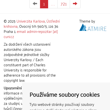
1
. . .
721
© 2025
Univerzita Karlova
,
Ústřední
Theme by
knihovna
, Ovocný trh 560/5, 116 36
Praha 1;
email: admin-repozitar [at]
cuni.cz
Za dodržení všech ustanovení
autorského zákona jsou
zodpovědné jednotlivé složky
Univerzity Karlovy. / Each
constituent part of Charles
University is responsible for
adherence to all provisions of the
copyright law.
Upozornění / Notice:
Získané
Používáme soubory cookies
informace nemohou být použity k
výdělečným účelům nebo vydávány
za studijní, vědeckou nebo jinou
Tyto webové stránky používají soubory
tvůrčí činnost jiné osoby než autora.