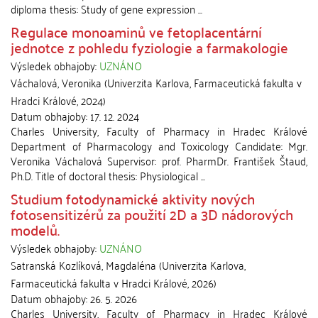
diploma thesis: Study of gene expression ...
Regulace monoaminů ve fetoplacentární
jednotce z pohledu fyziologie a farmakologie
Výsledek obhajoby:
UZNÁNO
Váchalová, Veronika
(
Univerzita Karlova, Farmaceutická fakulta v
Hradci Králové
,
2024
)
Datum obhajoby:
17. 12. 2024
Charles University, Faculty of Pharmacy in Hradec Králové
Department of Pharmacology and Toxicology Candidate: Mgr.
Veronika Váchalová Supervisor: prof. PharmDr. František Štaud,
Ph.D. Title of doctoral thesis: Physiological ...
Studium fotodynamické aktivity nových
fotosensitizérů za použití 2D a 3D nádorových
modelů.
Výsledek obhajoby:
UZNÁNO
Satranská Kozlíková, Magdaléna
(
Univerzita Karlova,
Farmaceutická fakulta v Hradci Králové
,
2026
)
Datum obhajoby:
26. 5. 2026
Charles University, Faculty of Pharmacy in Hradec Králové