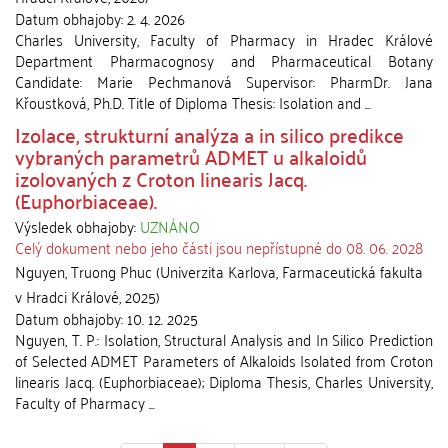
Datum obhajoby:
2. 4. 2026
Charles University, Faculty of Pharmacy in Hradec Králové
Department Pharmacognosy and Pharmaceutical Botany
Candidate: Marie Pechmanová Supervisor: PharmDr. Jana
Křoustková, Ph.D. Title of Diploma Thesis: Isolation and ...
Izolace, strukturní analýza a in silico predikce
vybraných parametrů ADMET u alkaloidů
izolovaných z Croton linearis Jacq.
(Euphorbiaceae).
Výsledek obhajoby:
UZNÁNO
Celý dokument nebo jeho části jsou nepřístupné do 08. 06. 2028
Nguyen, Truong Phuc
(
Univerzita Karlova, Farmaceutická fakulta
v Hradci Králové
,
2025
)
Datum obhajoby:
10. 12. 2025
Nguyen, T. P.: Isolation, Structural Analysis and In Silico Prediction
of Selected ADMET Parameters of Alkaloids Isolated from Croton
linearis Jacq. (Euphorbiaceae); Diploma Thesis, Charles University,
Faculty of Pharmacy ...