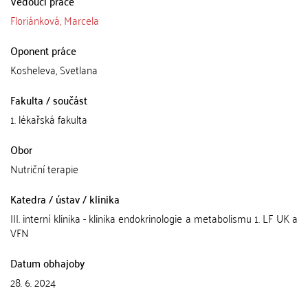
Vedoucí práce
Floriánková, Marcela
Oponent práce
Kosheleva, Svetlana
Fakulta / součást
1. lékařská fakulta
Obor
Nutriční terapie
Katedra / ústav / klinika
III. interní klinika - klinika endokrinologie a metabolismu 1. LF UK a
VFN
Datum obhajoby
28. 6. 2024