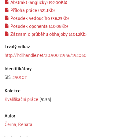
Abstrakt (anglicky) (92.00Kb)
Příloha práce (521.1Kb)
Posudek vedoucího (38.23Kb)
Posudek oponenta (40.08Kb)
Záznam o průběhu obhajoby (401.2Kb)
Trvalý odkaz
http://hdl.handle.net/20.500.11956/192060
Identifikátory
SIS:
250107
Kolekce
Kvalifikační práce
[5135]
Autor
Černá, Renata