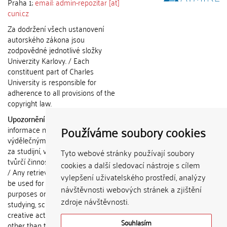
Praha 1;
email: admin-repozitar [at]
cuni.cz
Za dodržení všech ustanovení
autorského zákona jsou
zodpovědné jednotlivé složky
Univerzity Karlovy. / Each
constituent part of Charles
University is responsible for
adherence to all provisions of the
copyright law.
Upozornění / Notice:
Získané
Používáme soubory cookies
informace nemohou být použity k
výdělečným účelům nebo vydávány
za studijní, vědeckou nebo jinou
Tyto webové stránky používají soubory
tvůrčí činnost jiné osoby než autora.
cookies a další sledovací nástroje s cílem
/ Any retrieved information shall not
vylepšení uživatelského prostředí, analýzy
be used for any commercial
návštěvnosti webových stránek a zjištění
purposes or claimed as results of
zdroje návštěvnosti.
studying, scientific or any other
creative activities of any person
Souhlasím
other than the author.