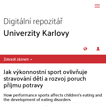
Přeskočit na obsah
Přepn
navig
Zobrazit záznam
Jak výkonnostní sport ovlivňuje
stravování dětí a rozvoj poruch
příjmu potravy
How performance sports affects children's eating and
the development of eating disorders