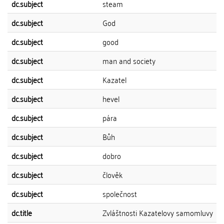
dc.subject
steam
dc.subject
God
dc.subject
good
dc.subject
man and society
dc.subject
Kazatel
dc.subject
hevel
dc.subject
pára
dc.subject
Bůh
dc.subject
dobro
dc.subject
člověk
dc.subject
společnost
dc.title
Zvláštnosti Kazatelovy samomluvy