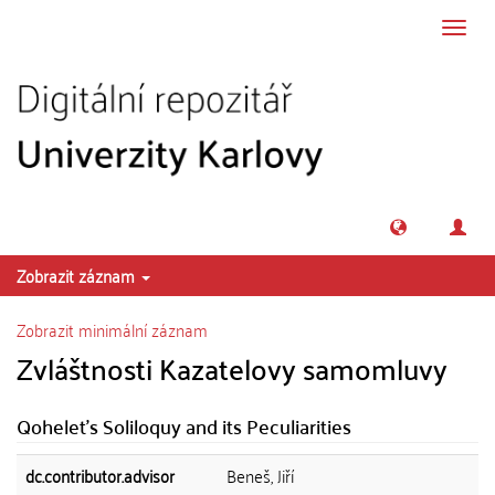
Přeskočit na obsah
Přepn
navig
Zobrazit záznam
Zobrazit minimální záznam
Zvláštnosti Kazatelovy samomluvy
Qohelet's Soliloquy and its Peculiarities
dc.contributor.advisor
Beneš, Jiří