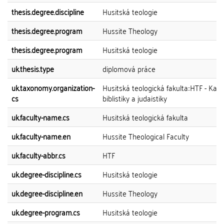
thesis.degree.discipline
Husitská teologie
thesis.degree.program
Hussite Theology
thesis.degree.program
Husitská teologie
uk.thesis.type
diplomová práce
uk.taxonomy.organization-
Husitská teologická fakulta::HTF - Kat
cs
biblistiky a judaistiky
uk.faculty-name.cs
Husitská teologická fakulta
uk.faculty-name.en
Hussite Theological Faculty
uk.faculty-abbr.cs
HTF
uk.degree-discipline.cs
Husitská teologie
uk.degree-discipline.en
Hussite Theology
uk.degree-program.cs
Husitská teologie