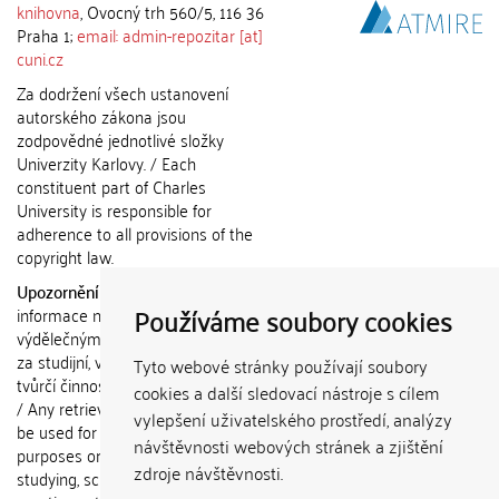
knihovna
, Ovocný trh 560/5, 116 36
Praha 1;
email: admin-repozitar [at]
cuni.cz
Za dodržení všech ustanovení
autorského zákona jsou
zodpovědné jednotlivé složky
Univerzity Karlovy. / Each
constituent part of Charles
University is responsible for
adherence to all provisions of the
copyright law.
Upozornění / Notice:
Získané
Používáme soubory cookies
informace nemohou být použity k
výdělečným účelům nebo vydávány
za studijní, vědeckou nebo jinou
Tyto webové stránky používají soubory
tvůrčí činnost jiné osoby než autora.
cookies a další sledovací nástroje s cílem
/ Any retrieved information shall not
vylepšení uživatelského prostředí, analýzy
be used for any commercial
návštěvnosti webových stránek a zjištění
purposes or claimed as results of
zdroje návštěvnosti.
studying, scientific or any other