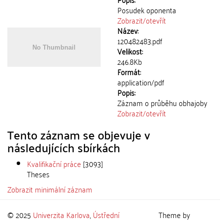
Posudek oponenta
Zobrazit/
otevřít
Název:
120482483.pdf
Velikost:
246.8Kb
Formát:
application/pdf
Popis:
Záznam o průběhu obhajoby
Zobrazit/
otevřít
Tento záznam se objevuje v
následujících sbírkách
Kvalifikační práce
[3093]
Theses
Zobrazit minimální záznam
© 2025
Univerzita Karlova
,
Ústřední
Theme by