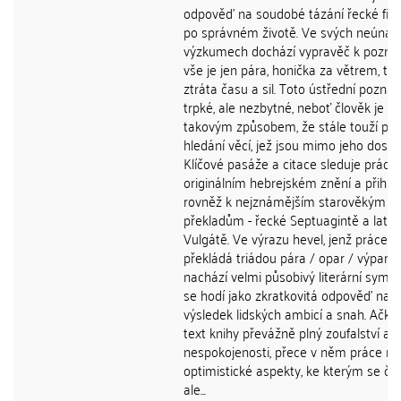
odpověď na soudobé tázání řecké filo
po správném životě. Ve svých neúnav
výzkumech dochází vypravěč k poznán
vše je jen pára, honička za větrem, te
ztráta času a sil. Toto ústřední poznání
trpké, ale nezbytné, neboť člověk je us
takovým způsobem, že stále touží po
hledání věcí, jež jsou mimo jeho dosah
Klíčové pasáže a citace sleduje práce 
originálním hebrejském znění a přihlíží
rovněž k nejznámějším starověkým
překladům - řecké Septuagintě a latin
Vulgátě. Ve výrazu hevel, jenž práce
překládá triádou pára / opar / výpary
nachází velmi působivý literární symbo
se hodí jako zkratkovitá odpověď na
výsledek lidských ambicí a snah. Ačkoli
text knihy převážně plný zoufalství a
nespokojenosti, přece v něm práce nac
optimistické aspekty, ke kterým se čl
ale...