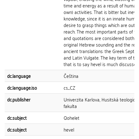
time and energy as a result of human 
own) activities. That is bitter but inevi
knowledge, since it is an innate huma
desire to grasp things which are out o
reach. The most important parts of th
and quotations are considered both in
original Hebrew sounding and the rep
ancient translations: the Greek Septua
and Latin Vulgate. The key term of th
that is to say hevel is much discussed 
dc.language
Čeština
dc.language.iso
cs_CZ
dc.publisher
Univerzita Karlova, Husitská teologick
fakulta
dc.subject
Qohelet
dc.subject
hevel