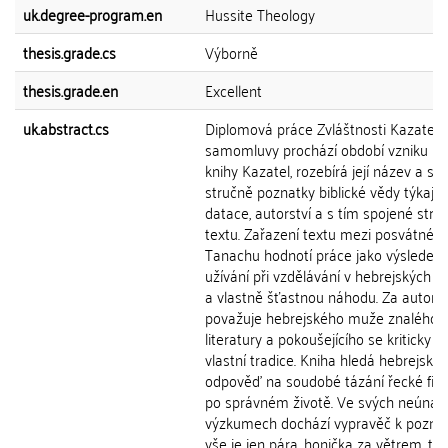
uk.degree-program.en
Hussite Theology
thesis.grade.cs
Výborně
thesis.grade.en
Excellent
uk.abstract.cs
Diplomová práce Zvláštnosti Kazatelo
samomluvy prochází období vzniku bib
knihy Kazatel, rozebírá její název a sh
stručně poznatky biblické vědy týkající
datace, autorství a s tím spojené stru
textu. Zařazení textu mezi posvátné t
Tanachu hodnotí práce jako výsledek j
užívání při vzdělávání v hebrejských š
a vlastně šťastnou náhodu. Za autora
považuje hebrejského muže znalého 
literatury a pokoušejícího se kriticky h
vlastní tradice. Kniha hledá hebrejsko
odpověď na soudobé tázání řecké filo
po správném životě. Ve svých neúnav
výzkumech dochází vypravěč k poznán
vše je jen pára, honička za větrem, te