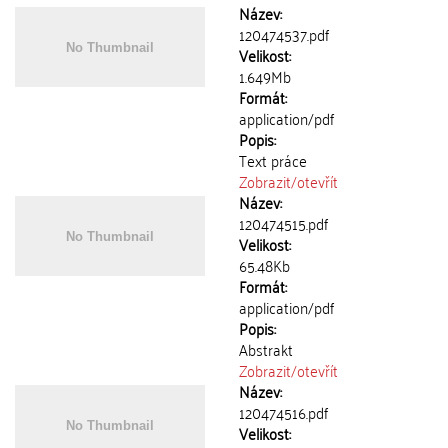
Název:
120474537.pdf
Velikost:
1.649Mb
Formát:
application/pdf
Popis:
Text práce
Zobrazit/
otevřít
Název:
120474515.pdf
Velikost:
65.48Kb
Formát:
application/pdf
Popis:
Abstrakt
Zobrazit/
otevřít
Název:
120474516.pdf
Velikost: