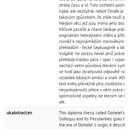
ztráta času a sil. Toto ústřední poznání
trpké, ale nezbytné, neboť člověk je us
takovým způsobem, že stále touží po
hledání věcí, jež jsou mimo jeho dosah
Klíčové pasáže a citace sleduje práce 
originálním hebrejském znění a přihlíží
rovněž k nejznámějším starověkým
překladům - řecké Septuagintě a latin
Vulgátě. Ve výrazu hevel, jenž práce
překládá triádou pára / opar / výpary
nachází velmi působivý literární symbo
se hodí jako zkratkovitá odpověď na
výsledek lidských ambicí a snah. Ačkoli
text knihy převážně plný zoufalství a
nespokojenosti, přece v něm práce nac
optimistické aspekty, ke kterým se čl
ale...
uk.abstract.en
This diploma thesis called Qohelet's
Soliloquy and its Peculiarities goes th
the era of Qohelet 's origin, it describ