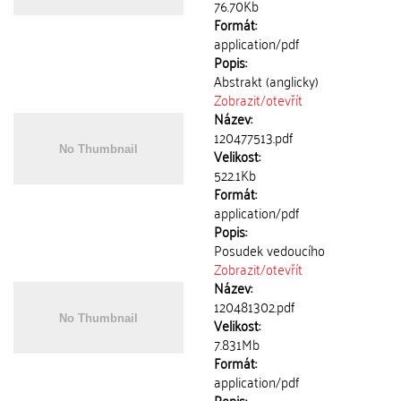
76.70Kb
Formát:
application/pdf
Popis:
Abstrakt (anglicky)
Zobrazit/
otevřít
Název:
120477513.pdf
Velikost:
522.1Kb
Formát:
application/pdf
Popis:
Posudek vedoucího
Zobrazit/
otevřít
Název:
120481302.pdf
Velikost:
7.831Mb
Formát:
application/pdf
Popis: