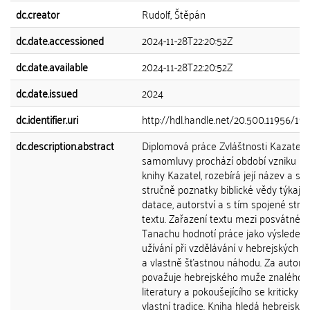
dc.creator
Rudolf, Štěpán
dc.date.accessioned
2024-11-28T22:20:52Z
dc.date.available
2024-11-28T22:20:52Z
dc.date.issued
2024
dc.identifier.uri
http://hdl.handle.net/20.500.11956/19
dc.description.abstract
Diplomová práce Zvláštnosti Kazatelo
samomluvy prochází období vzniku bib
knihy Kazatel, rozebírá její název a sh
stručně poznatky biblické vědy týkající
datace, autorství a s tím spojené stru
textu. Zařazení textu mezi posvátné t
Tanachu hodnotí práce jako výsledek j
užívání při vzdělávání v hebrejských š
a vlastně šťastnou náhodu. Za autora
považuje hebrejského muže znalého 
literatury a pokoušejícího se kriticky h
vlastní tradice. Kniha hledá hebrejsko