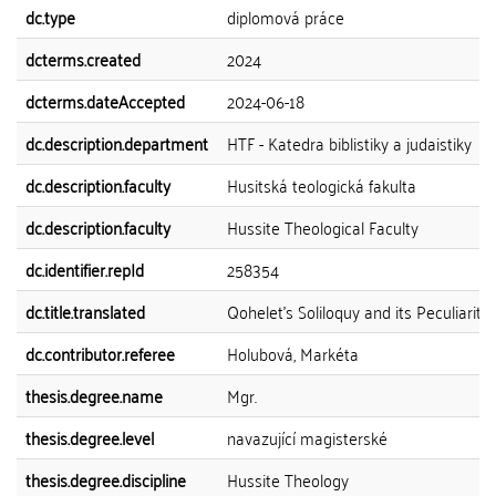
dc.type
diplomová práce
dcterms.created
2024
dcterms.dateAccepted
2024-06-18
dc.description.department
HTF - Katedra biblistiky a judaistiky
dc.description.faculty
Husitská teologická fakulta
dc.description.faculty
Hussite Theological Faculty
dc.identifier.repId
258354
dc.title.translated
Qohelet's Soliloquy and its Peculiaritie
dc.contributor.referee
Holubová, Markéta
thesis.degree.name
Mgr.
thesis.degree.level
navazující magisterské
thesis.degree.discipline
Hussite Theology