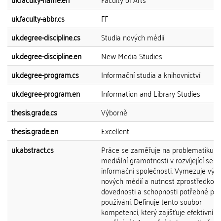
uk.faculty-abbr.cs
FF
uk.degree-discipline.cs
Studia nových médií
uk.degree-discipline.en
New Media Studies
uk.degree-program.cs
Informační studia a knihovnictví
uk.degree-program.en
Information and Library Studies
thesis.grade.cs
Výborně
thesis.grade.en
Excellent
uk.abstract.cs
Práce se zaměřuje na problematiku
mediální gramotnosti v rozvíjející se
informační společnosti. Vymezuje vý
nových médií a nutnost zprostředkov
dovednosti a schopnosti potřebné pro 
používání. Definuje tento soubor
kompetencí, který zajišťuje efektivní