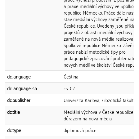
a praxe mediální výchovy ve Spolkové
republice Německo. Práce dále nastiň
stav mediální výchovy zaměřené na n
České republice. Uvedeny jsou příklad
projektů z oblasti mediální výchovy
zaměřené na nová média realizovaný
Spolkové republice Německo. Závěre
práce nabízí metodické tipy pro
pedagogické zpracování problematiky
nových médií ve školství České republi
dc.language
Čeština
dc.language.iso
cs_CZ
dc.publisher
Univerzita Karlova, Filozofická fakulta
dc.title
Mediální výchova v České republice s
důrazem na nová média
dc.type
diplomová práce