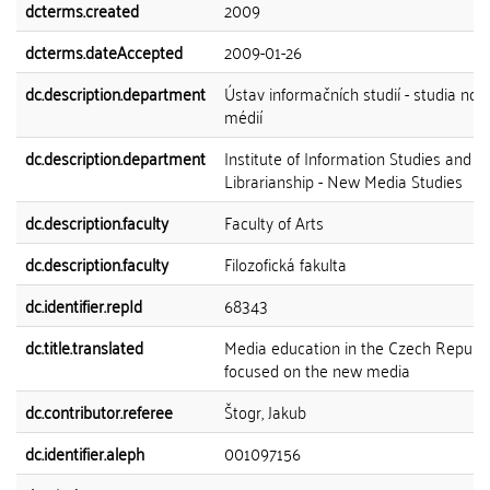
dcterms.created
2009
dcterms.dateAccepted
2009-01-26
dc.description.department
Ústav informačních studií - studia nov
médií
dc.description.department
Institute of Information Studies and
Librarianship - New Media Studies
dc.description.faculty
Faculty of Arts
dc.description.faculty
Filozofická fakulta
dc.identifier.repId
68343
dc.title.translated
Media education in the Czech Republi
focused on the new media
dc.contributor.referee
Štogr, Jakub
dc.identifier.aleph
001097156