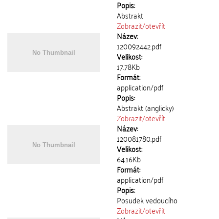
Popis:
Abstrakt
Zobrazit/
otevřít
Název:
120092442.pdf
Velikost:
17.78Kb
Formát:
application/pdf
Popis:
Abstrakt (anglicky)
Zobrazit/
otevřít
Název:
120081780.pdf
Velikost:
64.16Kb
Formát:
application/pdf
Popis:
Posudek vedoucího
Zobrazit/
otevřít