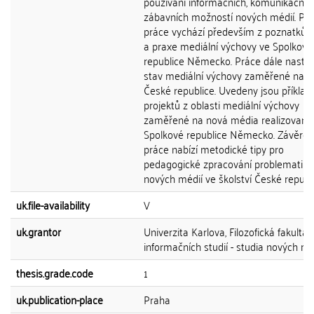
používání informačních, komunikačníc
zábavních možností nových médií. Př
práce vychází především z poznatků t
a praxe mediální výchovy ve Spolkové
republice Německo. Práce dále nastiň
stav mediální výchovy zaměřené na n
České republice. Uvedeny jsou příklad
projektů z oblasti mediální výchovy
zaměřené na nová média realizovaný
Spolkové republice Německo. Závěre
práce nabízí metodické tipy pro
pedagogické zpracování problematiky
nových médií ve školství České republi
uk.file-availability
V
uk.grantor
Univerzita Karlova, Filozofická fakulta,
informačních studií - studia nových mé
thesis.grade.code
1
uk.publication-place
Praha