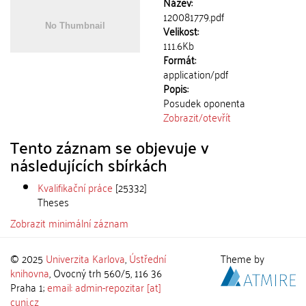
Název:
120081779.pdf
Velikost:
111.6Kb
Formát:
application/pdf
Popis:
Posudek oponenta
Zobrazit/
otevřít
Tento záznam se objevuje v
následujících sbírkách
Kvalifikační práce
[25332]
Theses
Zobrazit minimální záznam
© 2025
Univerzita Karlova
,
Ústřední
Theme by
knihovna
, Ovocný trh 560/5, 116 36
Praha 1;
email: admin-repozitar [at]
cuni.cz