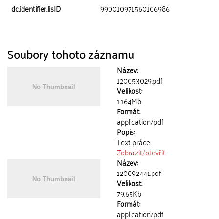
dc.identifier.lisID
990010971560106986
Soubory tohoto záznamu
Název:
120053029.pdf
Velikost:
1.164Mb
Formát:
application/pdf
Popis:
Text práce
Zobrazit/
otevřít
Název:
120092441.pdf
Velikost:
79.65Kb
Formát:
application/pdf