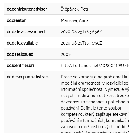
dc.contributor.advisor
Štěpánek, Petr
dc.creator
Marková, Anna
dc.date.accessioned
2020-08-25T16:56:56Z
dc.date.available
2020-08-25T16:56:56Z
dc.date.issued
2009
dc.identifier.uri
http://hdl.handle.net/20.500.11956/19
dc.description.abstract
Práce se zaměřuje na problematiku
mediální gramotnosti v rozvíjející se
informační společnosti. Vymezuje vý
nových médií a nutnost zprostředkov
dovednosti a schopnosti potřebné pro 
používání. Definuje tento soubor
kompetencí, který zajišťuje efektivní
používání informačních, komunikačníc
zábavních možností nových médií. Př
práce vychází především z poznatků t