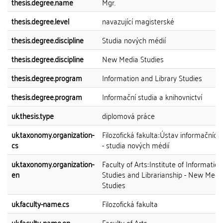
thesis.degree.name
Mgr.
thesis.degree.level
navazující magisterské
thesis.degree.discipline
Studia nových médií
thesis.degree.discipline
New Media Studies
thesis.degree.program
Information and Library Studies
thesis.degree.program
Informační studia a knihovnictví
uk.thesis.type
diplomová práce
uk.taxonomy.organization-
Filozofická fakulta::Ústav informačních 
cs
- studia nových médií
uk.taxonomy.organization-
Faculty of Arts::Institute of Information
en
Studies and Librarianship - New Medi
Studies
uk.faculty-name.cs
Filozofická fakulta
uk.faculty-name.en
Faculty of Arts