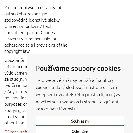
Za dodržení všech ustanovení
autorského zákona jsou
zodpovědné jednotlivé složky
Univerzity Karlovy. / Each
constituent part of Charles
University is responsible for
adherence to all provisions of the
copyright law.
Upozornění / Notice:
Získané
Používáme soubory cookies
informace nemohou být použity k
výdělečným účelům nebo vydávány
za studijní, vědeckou nebo jinou
Tyto webové stránky používají soubory
tvůrčí činnost jiné osoby než autora.
cookies a další sledovací nástroje s cílem
/ Any retrieved information shall not
vylepšení uživatelského prostředí, analýzy
be used for any commercial
návštěvnosti webových stránek a zjištění
purposes or claimed as results of
zdroje návštěvnosti.
studying, scientific or any other
creative activities of any person
Souhlasím
other than the author.
DSpace software
copyright © 2002-
Odmítám