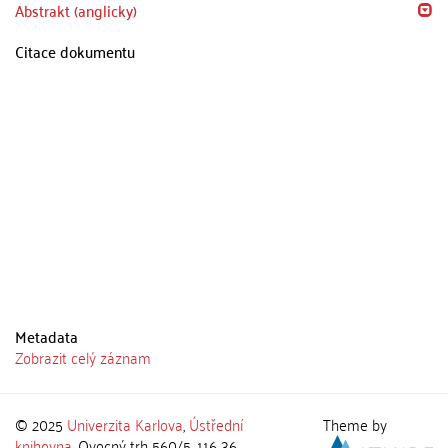
Abstrakt (anglicky)
Citace dokumentu
Metadata
Zobrazit celý záznam
© 2025
Univerzita Karlova
,
Ústřední
Theme by
knihovna
, Ovocný trh 560/5, 116 36