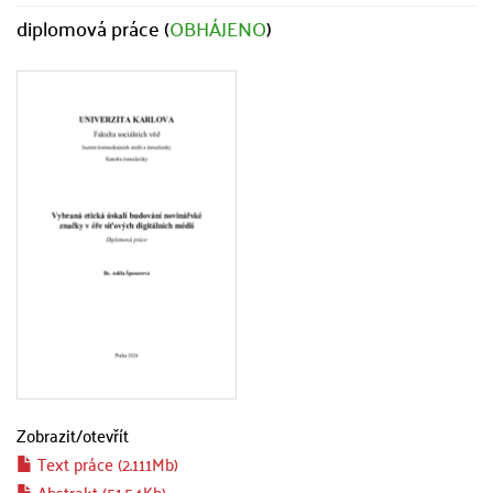
diplomová práce (
OBHÁJENO
)
Zobrazit/
otevřít
Text práce (2.111Mb)
Abstrakt (51.54Kb)