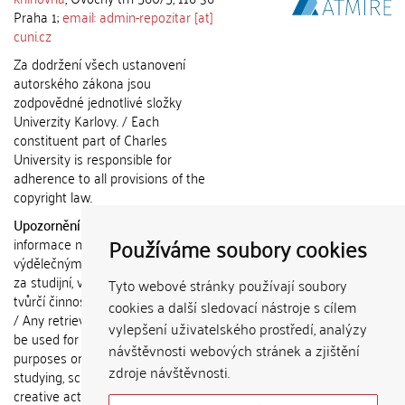
Praha 1;
email: admin-repozitar [at]
cuni.cz
Za dodržení všech ustanovení
autorského zákona jsou
zodpovědné jednotlivé složky
Univerzity Karlovy. / Each
constituent part of Charles
University is responsible for
adherence to all provisions of the
copyright law.
Upozornění / Notice:
Získané
Používáme soubory cookies
informace nemohou být použity k
výdělečným účelům nebo vydávány
za studijní, vědeckou nebo jinou
Tyto webové stránky používají soubory
tvůrčí činnost jiné osoby než autora.
cookies a další sledovací nástroje s cílem
/ Any retrieved information shall not
vylepšení uživatelského prostředí, analýzy
be used for any commercial
návštěvnosti webových stránek a zjištění
purposes or claimed as results of
zdroje návštěvnosti.
studying, scientific or any other
creative activities of any person