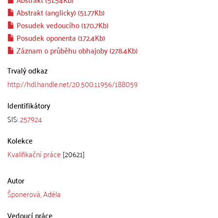
Abstrakt (anglicky) (51.77Kb)
Posudek vedoucího (170.7Kb)
Posudek oponenta (172.4Kb)
Záznam o průběhu obhajoby (278.4Kb)
Trvalý odkaz
http://hdl.handle.net/20.500.11956/188059
Identifikátory
SIS:
257924
Kolekce
Kvalifikační práce
[20621]
Autor
Šponerová, Adéla
Vedoucí práce