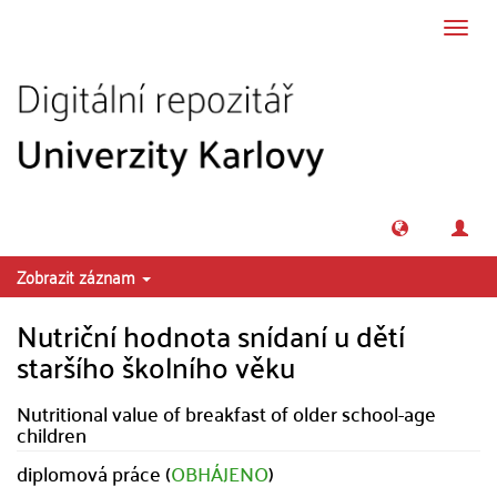
Přeskočit na obsah
Přepn
navig
Zobrazit záznam
Nutriční hodnota snídaní u dětí
staršího školního věku
Nutritional value of breakfast of older school-age
children
diplomová práce (
OBHÁJENO
)