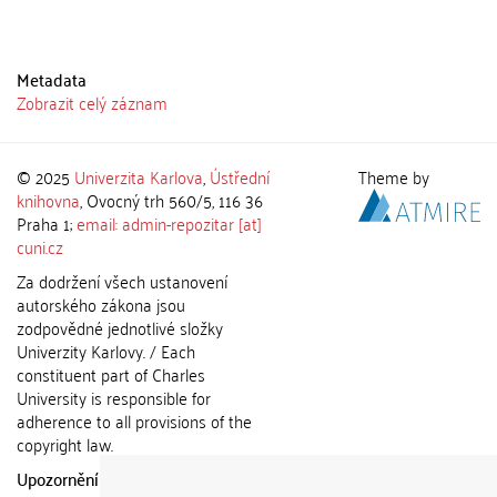
Metadata
Zobrazit celý záznam
© 2025
Univerzita Karlova
,
Ústřední
Theme by
knihovna
, Ovocný trh 560/5, 116 36
Praha 1;
email: admin-repozitar [at]
cuni.cz
Za dodržení všech ustanovení
autorského zákona jsou
zodpovědné jednotlivé složky
Univerzity Karlovy. / Each
constituent part of Charles
University is responsible for
adherence to all provisions of the
copyright law.
Upozornění / Notice:
Získané