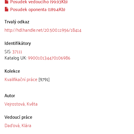
Posudek vedoucího (99.93Kb)
Posudek oponenta (189.4Kb)
Trvalý odkaz
http://hdl.handle.net/20.500.11956/18414
Identifikátory
SIS:
37111
Katalog UK:
990010134470106986
Kolekce
Kvalifikační práce
[9791]
Autor
Vejrostová, Květa
Vedoucí práce
Daďová, Klára