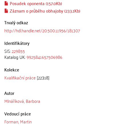
Posudek oponenta (157.0Kb)
Záznam o průběhu obhajoby (233.1Kb)
Trvalý odkaz
http://hdl.handle.net/20.500.11956/181307
Identifikátory
SIS:
229855
Katalog UK:
9925841657506986
Kolekce
Kvalifikační práce
[22318]
Autor
Mlnáříková, Barbora
Vedoucí práce
Forman, Martin