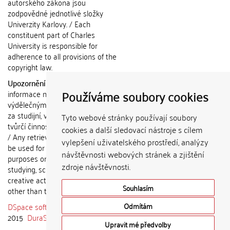
autorského zákona jsou
zodpovědné jednotlivé složky
Univerzity Karlovy. / Each
constituent part of Charles
University is responsible for
adherence to all provisions of the
copyright law.
Upozornění / Notice:
Získané
Používáme soubory cookies
informace nemohou být použity k
výdělečným účelům nebo vydávány
za studijní, vědeckou nebo jinou
Tyto webové stránky používají soubory
tvůrčí činnost jiné osoby než autora.
cookies a další sledovací nástroje s cílem
/ Any retrieved information shall not
vylepšení uživatelského prostředí, analýzy
be used for any commercial
návštěvnosti webových stránek a zjištění
purposes or claimed as results of
zdroje návštěvnosti.
studying, scientific or any other
creative activities of any person
Souhlasím
other than the author.
DSpace software
copyright © 2002-
Odmítám
2015
DuraSpace
Upravit mé předvolby