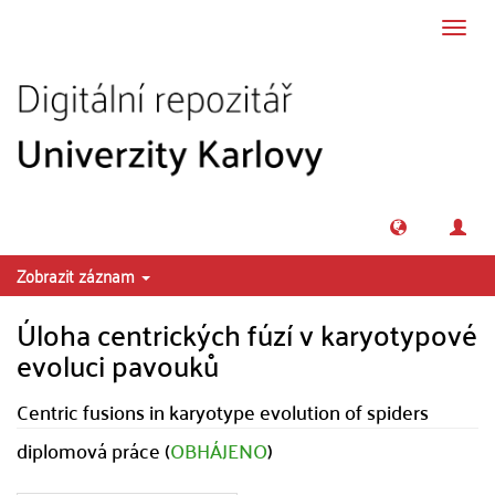
Přeskočit na obsah
Přepn
navig
Zobrazit záznam
Úloha centrických fúzí v karyotypové
evoluci pavouků
Centric fusions in karyotype evolution of spiders
diplomová práce (
OBHÁJENO
)